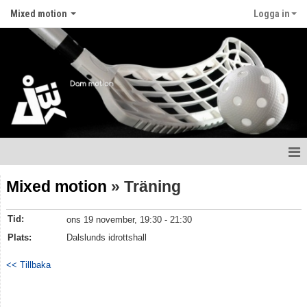
Mixed motion
Logga in
Hem
Mixed motion
» Träning
Nyheter
Tid:
ons 19 november, 19:30 - 21:30
Kalender
Plats:
Dalslunds idrottshall
Truppen
<< Tillbaka
Gästbok