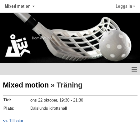
Mixed motion
Logga in
Hem
Mixed motion
» Träning
Nyheter
Tid:
ons 22 oktober, 19:30 - 21:30
Kalender
Plats:
Dalslunds idrottshall
Truppen
<< Tillbaka
Gästbok