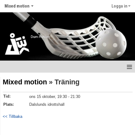
Mixed motion
Logga in
Hem
Mixed motion
» Träning
Nyheter
Tid:
ons 15 oktober, 19:30 - 21:30
Kalender
Plats:
Dalslunds idrottshall
Truppen
<< Tillbaka
Gästbok