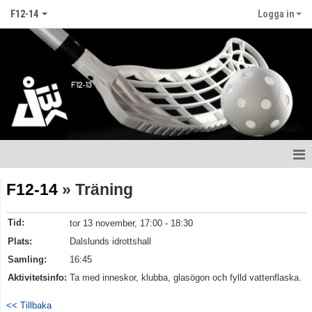
F12-14
Logga in
Hem
F12-14
» Träning
Nyheter
Tid:
tor 13 november, 17:00 - 18:30
Kalender
Plats:
Dalslunds idrottshall
Samling:
16:45
Matcher
Aktivitetsinfo:
Ta med inneskor, klubba, glasögon och fylld vattenflaska.
Truppen
<< Tillbaka