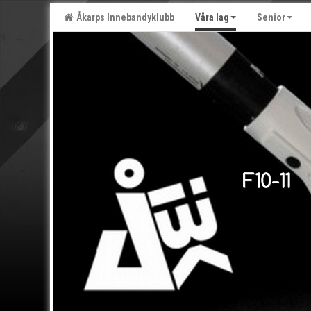
Åkarps Innebandyklubb
Våra lag
Senior