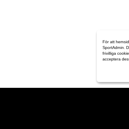
För att hemsid
SportAdmin. D
frivilliga cooki
acceptera des
Anpassa dina 