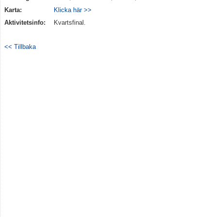
Karta:
Klicka här >>
Kontakt
Aktivitetsinfo:
Kvartsfinal.
Åkarp Cup 2023
<< Tillbaka
Åkarp Cup 2024