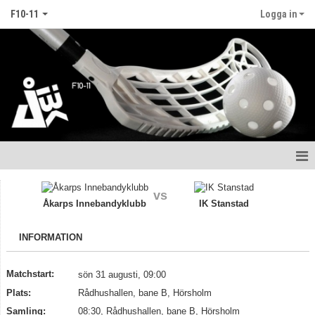
F10-11
Logga in
Hem
vs
Åkarps Innebandyklubb
IK Stanstad
Nyheter
INFORMATION
Kalender
Matcher
Matchstart:
sön 31 augusti, 09:00
Plats:
Rådhushallen, bane B, Hörsholm
Truppen
Samling:
08:30, Rådhushallen, bane B, Hörsholm