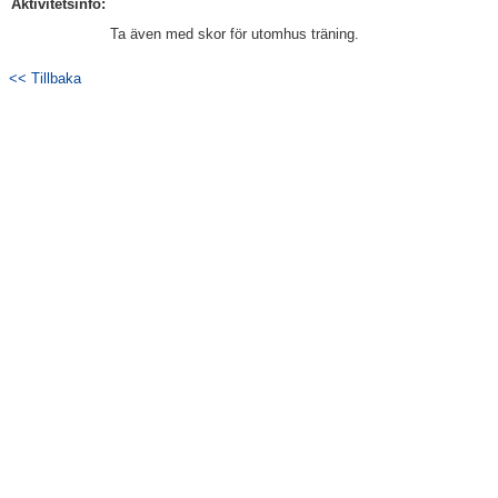
Aktivitetsinfo:
Bildgalleri
Ta även med skor för utomhus träning.
Dokument
<< Tillbaka
Kontakt