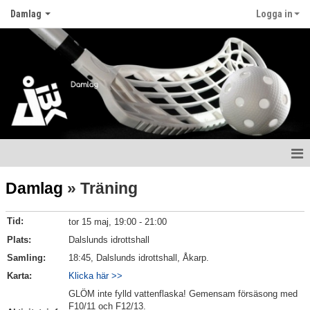
Damlag
Logga in
Hem
Damlag
» Träning
Nyheter
Tid:
tor 15 maj, 19:00 - 21:00
Kalender
Plats:
Dalslunds idrottshall
Samling:
18:45, Dalslunds idrottshall, Åkarp.
Matcher
Karta:
Klicka här >>
GLÖM inte fylld vattenflaska! Gemensam försäsong med
Truppen
F10/11 och F12/13.