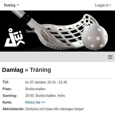
Damlag
Logga in
Hem
Damlag
» Träning
Nyheter
Tid:
tis 07 oktober, 20:15 - 21:45
Kalender
Plats:
Burlövshallen
Samling:
20:00, Burlövshallen, Arlöv.
Matcher
Karta:
Klicka här >>
Aktivitetsinfo:
Ombytta och klara tills träningen börjar!
Truppen