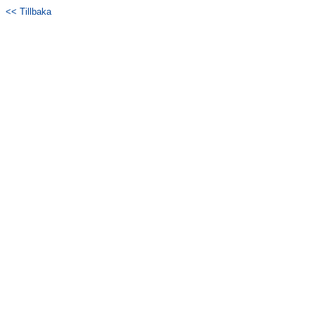
<< Tillbaka
Bildgalleri
Dokument
Kontakt