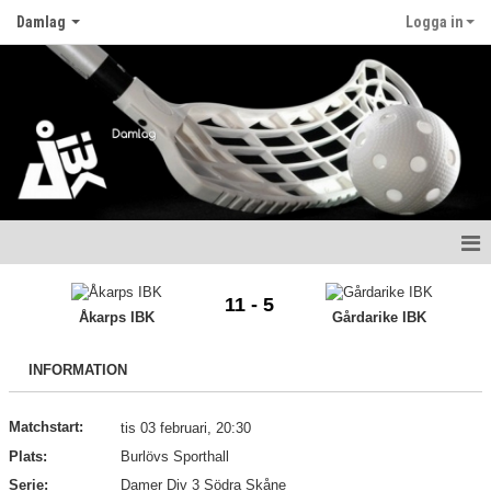
Damlag
Logga in
Hem
11 - 5
Åkarps IBK
Gårdarike IBK
Nyheter
INFORMATION
Kalender
Matcher
Matchstart:
tis 03 februari, 20:30
Plats:
Burlövs Sporthall
Truppen
Serie:
Damer Div 3 Södra Skåne