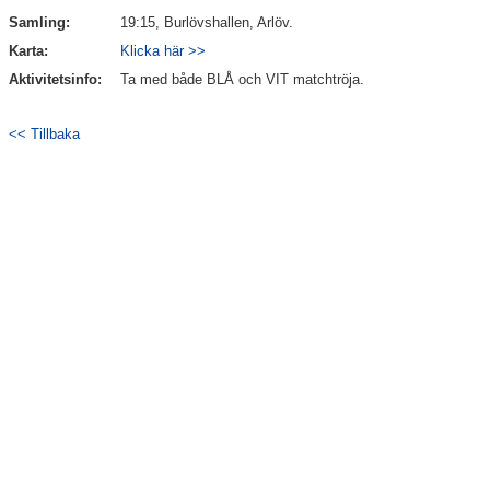
Samling:
19:15, Burlövshallen, Arlöv.
Bildgalleri
Karta:
Klicka här >>
Dokument
Aktivitetsinfo:
Ta med både BLÅ och VIT matchtröja.
Kontakt
<< Tillbaka