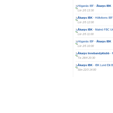
Höganäs IBF -
Åkarps IBK
Lör 2/5 13:30
Åkarps IBK
- Höllvikens IBF
Lör 2/5 12:00
Åkarps IBK
- Malmö FBC Ut
Lör 2/5 11:00
Höganäs IBF -
Åkarps IBK
Lör 2/5 10:00
Åkarps Innebandyklubb
- 
Tis 28/4 20:30
Åkarps IBK
- IBK Lund Elit B
Sön 22/3 14:00