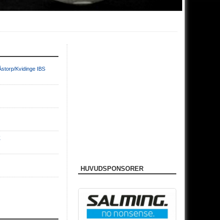
Åstorp/Kvidinge IBS
K
HUVUDSPONSORER