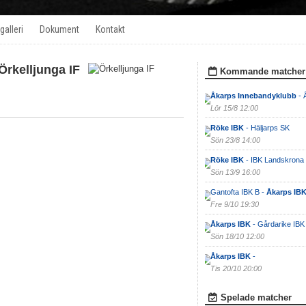
galleri
Dokument
Kontakt
Örkelljunga IF
Kommande matcher
Åkarps Innebandyklubb
- 
Lör 15/8 12:00
Röke IBK
- Häljarps SK
Sön 23/8 14:00
Röke IBK
- IBK Landskrona
Sön 13/9 16:00
Gantofta IBK B -
Åkarps IB
Fre 9/10 19:30
Åkarps IBK
- Gårdarike IBK
Sön 18/10 12:00
Åkarps IBK
-
Tis 20/10 20:00
Spelade matcher