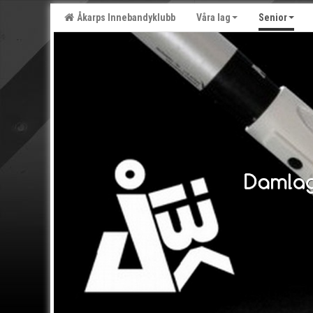
Åkarps Innebandyklubb
Våra lag
Senior