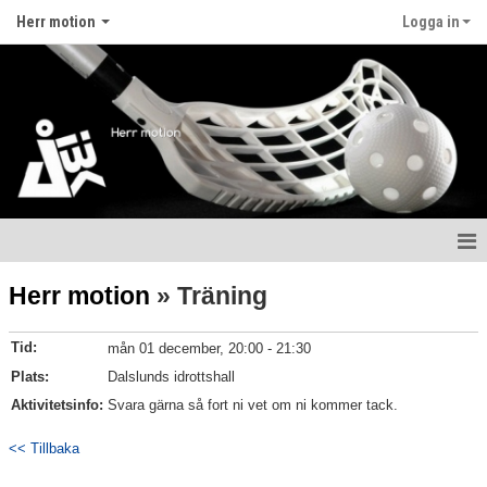
Herr motion
Logga in
Hem
Herr motion
» Träning
Nyheter
Tid:
mån 01 december, 20:00 - 21:30
Kalender
Plats:
Dalslunds idrottshall
Aktivitetsinfo:
Svara gärna så fort ni vet om ni kommer tack.
Matcher
<< Tillbaka
Truppen