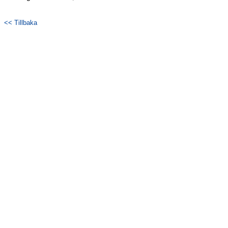
Bildgalleri
<< Tillbaka
Dokument
Kontakt