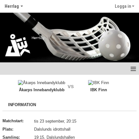
Herrlag
Logga in
Hem
vs
Åkarps Innebandyklubb
IBK Finn
Nyheter
INFORMATION
Kalender
Matcher
Matchstart:
tis 23 september, 20:15
Plats:
Dalslunds idrottshall
Truppen
Samling:
19:15, Dalslundshallen