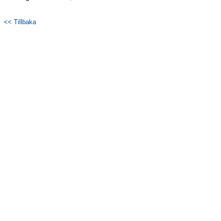
Bildgalleri
<< Tillbaka
Dokument
Kontakt