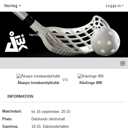
Herrlag
Logga in
Hem
vs
Åkarps Innebandyklubb
Kävlinge IBK
Nyheter
INFORMATION
Kalender
Matcher
Matchstart:
tis 16 september, 20:15
Plats:
Dalslunds idrottshall
Truppen
Samling:
19:15, Dalslundshallen