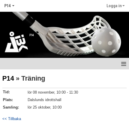
P14
Logga in
Hem
P14
» Träning
Nyheter
Tid:
lör 08 november, 10:00 - 11:30
Kalender
Plats:
Dalslunds idrottshall
Samling:
lör 25 oktober, 10:00
Matcher
<< Tillbaka
Truppen