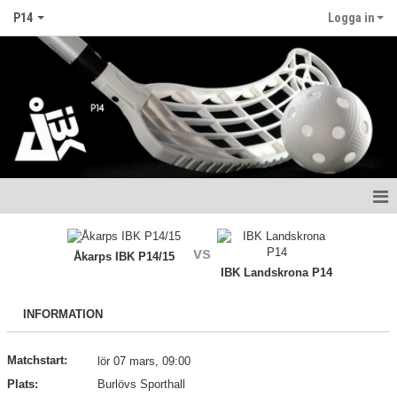
P14
Logga in
Hem
vs
Åkarps IBK P14/15
Nyheter
IBK Landskrona P14
Kalender
INFORMATION
Matcher
Matchstart:
lör 07 mars, 09:00
Truppen
Plats:
Burlövs Sporthall