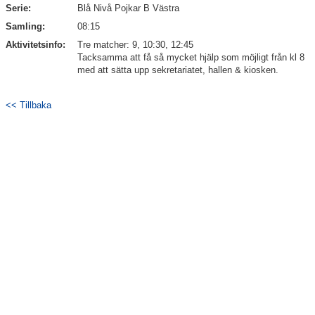
Serie:
Blå Nivå Pojkar B Västra
Bildgalleri
Samling:
08:15
Aktivitetsinfo:
Tre matcher: 9, 10:30, 12:45
Dokument
Tacksamma att få så mycket hjälp som möjligt från kl 8
med att sätta upp sekretariatet, hallen & kiosken.
Kontakt
<< Tillbaka