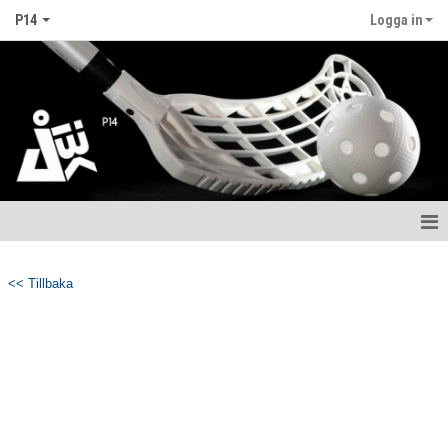
P14
Logga in
Hem
<< Tillbaka
Nyheter
Kalender
Matcher
Truppen