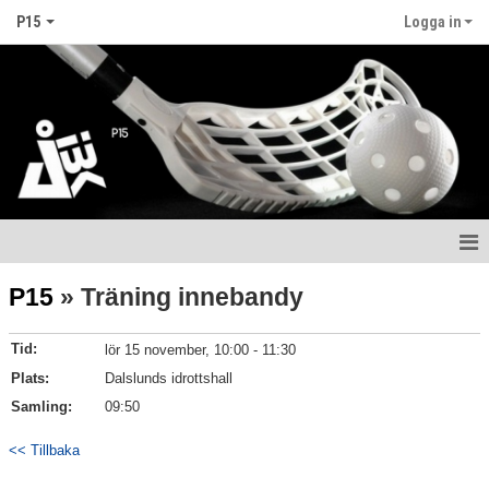
P15
Logga in
Hem
P15
» Träning innebandy
Nyheter
Tid:
lör 15 november, 10:00 - 11:30
Kalender
Plats:
Dalslunds idrottshall
Samling:
09:50
Matcher
<< Tillbaka
Truppen