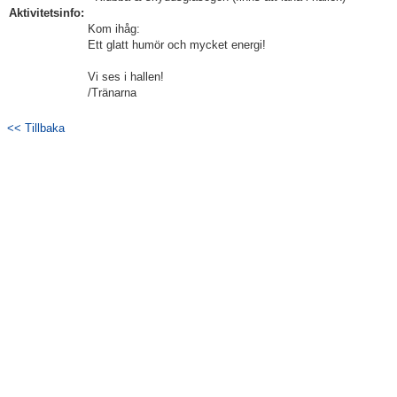
Aktivitetsinfo:
Bildgalleri
Kom ihåg:
Ett glatt humör och mycket energi!
Dokument
Vi ses i hallen!
/Tränarna
Kontakt
<< Tillbaka