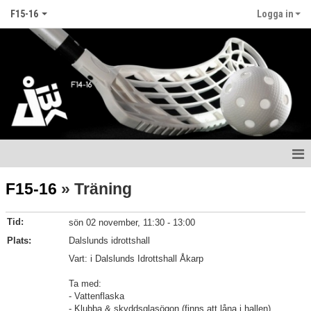
F15-16
Logga in
Hem
F15-16
» Träning
Nyheter
Tid:
sön 02 november, 11:30 - 13:00
Kalender
Plats:
Dalslunds idrottshall
Vart: i Dalslunds Idrottshall Åkarp
Matcher
Ta med:
- Vattenflaska
Truppen
- Klubba & skyddsglasögon (finns att låna i hallen)