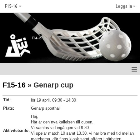
F15-16
Logga in
Hem
F15-16
» Genarp cup
Nyheter
Tid:
lör 19 april, 09:30 - 14:30
Kalender
Plats:
Genarp sporthall
Hej,
Matcher
Här är den nya kallelsen till cupen.
Vi samlas vid ingången vid 9.30.
Aktivitetsinfo:
Vi spelar match 10 samt 13.30, vi har bra med tid mellan
Truppen
matcherna, där finns kiosk samt affärer i närheten.