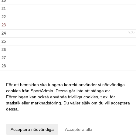
20
21
22
23
v.35
24
25
26
27
28
29
30
För att hemsidan ska fungera korrekt använder vi nödvändiga
v.36
31
cookies från SportAdmin. Dessa går inte att stänga av.
Föreningen kan också använda frivilliga cookies, t.ex. för
statistik eller marknadsföring. Du väljer själv om du vill acceptera
dessa.
Anpassa dina val
Cookie-inställningar
Gå till Webbversion
Acceptera nödvändiga
Acceptera alla