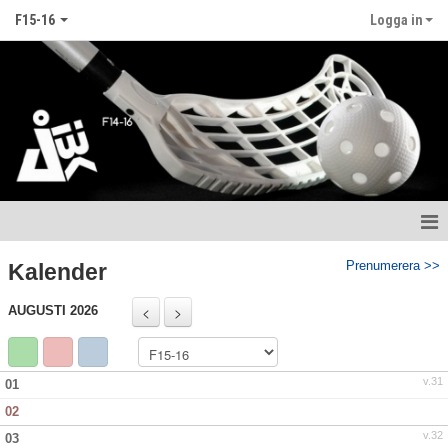
F15-16
Logga in
Hem
Prenumerera >>
Kalender
Nyheter
AUGUSTI 2026
Kalender
v.31
01
Matcher
02
Truppen
v.32
03