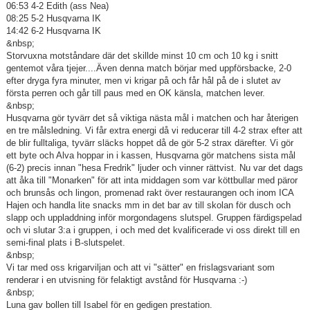
06:53 4-2 Edith (ass Nea)
08:25 5-2 Husqvarna IK
14:42 6-2 Husqvarna IK
&nbsp;
Storvuxna motståndare där det skillde minst 10 cm och 10 kg i snitt
gentemot våra tjejer....Även denna match börjar med uppförsbacke, 2-0
efter dryga fyra minuter, men vi krigar på och får hål på de i slutet av
första perren och går till paus med en OK känsla, matchen lever.
&nbsp;
Husqvarna gör tyvärr det så viktiga nästa mål i matchen och har återigen
en tre målsledning. Vi får extra energi då vi reducerar till 4-2 strax efter att
de blir fulltaliga, tyvärr släcks hoppet då de gör 5-2 strax därefter. Vi gör
ett byte och Alva hoppar in i kassen, Husqvarna gör matchens sista mål
(6-2) precis innan "hesa Fredrik" ljuder och vinner rättvist. Nu var det dags
att åka till "Monarken" för att inta middagen som var köttbullar med päror
och brunsås och lingon, promenad rakt över restaurangen och inom ICA
Hajen och handla lite snacks mm in det bar av till skolan för dusch och
slapp och uppladdning inför morgondagens slutspel. Gruppen färdigspelad
och vi slutar 3:a i gruppen, i och med det kvalificerade vi oss direkt till en
semi-final plats i B-slutspelet.
&nbsp;
Vi tar med oss krigarviljan och att vi "sätter" en frislagsvariant som
renderar i en utvisning för felaktigt avstånd för Husqvarna :-)
&nbsp;
Luna gav bollen till Isabel för en gedigen prestation.