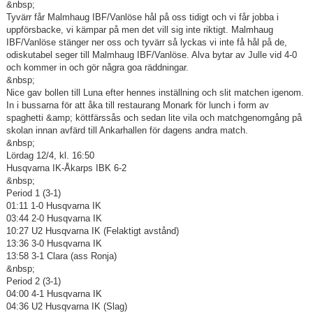
&nbsp;
Tyvärr får Malmhaug IBF/Vanlöse hål på oss tidigt och vi får jobba i
uppförsbacke, vi kämpar på men det vill sig inte riktigt. Malmhaug
IBF/Vanlöse stänger ner oss och tyvärr så lyckas vi inte få hål på de,
odiskutabel seger till Malmhaug IBF/Vanlöse. Alva bytar av Julle vid 4-0
och kommer in och gör några goa räddningar.
&nbsp;
Nice gav bollen till Luna efter hennes inställning och slit matchen igenom.
In i bussarna för att åka till restaurang Monark för lunch i form av
spaghetti &amp; köttfärssås och sedan lite vila och matchgenomgång på
skolan innan avfärd till Ankarhallen för dagens andra match.
&nbsp;
Lördag 12/4, kl. 16:50
Husqvarna IK-Åkarps IBK 6-2
&nbsp;
Period 1 (3-1)
01:11 1-0 Husqvarna IK
03:44 2-0 Husqvarna IK
10:27 U2 Husqvarna IK (Felaktigt avstånd)
13:36 3-0 Husqvarna IK
13:58 3-1 Clara (ass Ronja)
&nbsp;
Period 2 (3-1)
04:00 4-1 Husqvarna IK
04:36 U2 Husqvarna IK (Slag)