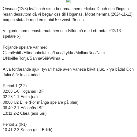
Onsdag (12/3) kväll och sista bortamatchen i Flickor D och den längsta
resan dessutom då vi begav oss till Höganäs. Mötet hemma (2024-11-12) i
borgen slutade med en stabil 5-0 vinst för oss.
Vi gjorde som senaste matchen och fyllde på med ett antal F12/13
spelare :-)
Följande spelare var med;
Clara/Edith/Ellie/Isabel/Julle/Luna/Lykke/Mollan/Nea/Nellie
L/Noélle/Ronja/Sanna/Siri/Wilma L
Alva fortfarande sjuk, tyvärr hade även Vaneza blivit sjuk, krya båda! Och
Julia A är knäskadad.
Period 1 (2-2)
02:03 1-0 Höganäs IBF
02:23 1-1 Edith (ua)
08:08 U2 Ellie (För många spelare på plan)
08:49 2-1 Höganäs IBF
13:11 2-2 Clara (ass Siri)
Period 2 (0-1)
10:41 2-3 Sanna (ass Edith)