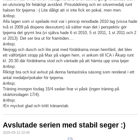
en utvisning för felaktigt avstånd. Prisutdelning och en silvermedalj runt
halsen för tjejerna :-) Lite dåligt att vi inte fick en pokal, men men.
&nbsp;
Alla lagen som vi spelade mot var i princip renodlade 2010 lag (vissa hade
två st 2009 på dispens dessutom) så sätter man det i perspektiv gör
tjejerna det grymt bra (vi själva hade 6 st 2010, 5 st 2011, 1 st 2011 och 2
st 2013). Det ser bra ut för framtiden....
&nbsp;
Nerjogg och dusch och lite prat med föräldrarna innan hemfärd, det blev
ett välförtjänt stopp på Max på vägen hem, vi ankom till ICA i Åkarp runt
kl. 20:30 där föräldrarna stod och väntade på att hämta upp sina tjejer.
&nbsp;
Riktigt bra och kul avlsut på denna fantastiska säsong som renderat i ett
antal medaljer/pokaler för tjejerna.
&nbsp;
Träning imorgon tisdag 15/4 sedan firar vi påsk (ingen träning på
skärtorsdagen 17/4).
&nbsp;
/En mycket glad och trött tränarstab.
Avslutade serien med stabil seger :)
2025-03-12 22:45