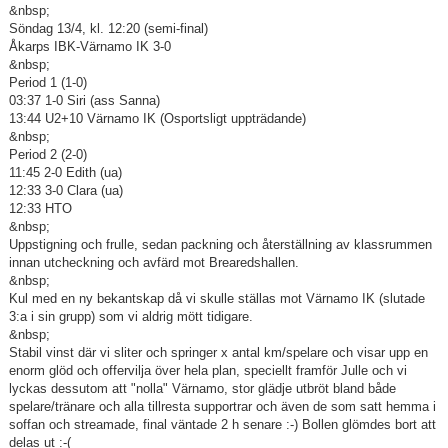
&nbsp;
Söndag 13/4, kl. 12:20 (semi-final)
Åkarps IBK-Värnamo IK 3-0
&nbsp;
Period 1 (1-0)
03:37 1-0 Siri (ass Sanna)
13:44 U2+10 Värnamo IK (Osportsligt uppträdande)
&nbsp;
Period 2 (2-0)
11:45 2-0 Edith (ua)
12:33 3-0 Clara (ua)
12:33 HTO
&nbsp;
Uppstigning och frulle, sedan packning och återställning av klassrummen
innan utcheckning och avfärd mot Brearedshallen.
&nbsp;
Kul med en ny bekantskap då vi skulle ställas mot Värnamo IK (slutade
3:a i sin grupp) som vi aldrig mött tidigare.
&nbsp;
Stabil vinst där vi sliter och springer x antal km/spelare och visar upp en
enorm glöd och offervilja över hela plan, speciellt framför Julle och vi
lyckas dessutom att "nolla" Värnamo, stor glädje utbröt bland både
spelare/tränare och alla tillresta supportrar och även de som satt hemma i
soffan och streamade, final väntade 2 h senare :-) Bollen glömdes bort att
delas ut :-(