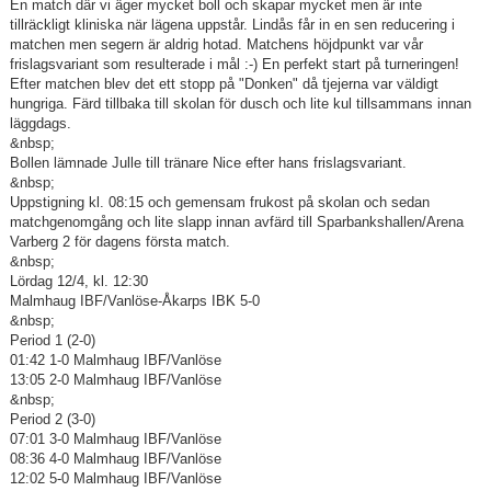
En match där vi äger mycket boll och skapar mycket men är inte
tillräckligt kliniska när lägena uppstår. Lindås får in en sen reducering i
matchen men segern är aldrig hotad. Matchens höjdpunkt var vår
frislagsvariant som resulterade i mål :-) En perfekt start på turneringen!
Efter matchen blev det ett stopp på "Donken" då tjejerna var väldigt
hungriga. Färd tillbaka till skolan för dusch och lite kul tillsammans innan
läggdags.
&nbsp;
Bollen lämnade Julle till tränare Nice efter hans frislagsvariant.
&nbsp;
Uppstigning kl. 08:15 och gemensam frukost på skolan och sedan
matchgenomgång och lite slapp innan avfärd till Sparbankshallen/Arena
Varberg 2 för dagens första match.
&nbsp;
Lördag 12/4, kl. 12:30
Malmhaug IBF/Vanlöse-Åkarps IBK 5-0
&nbsp;
Period 1 (2-0)
01:42 1-0 Malmhaug IBF/Vanlöse
13:05 2-0 Malmhaug IBF/Vanlöse
&nbsp;
Period 2 (3-0)
07:01 3-0 Malmhaug IBF/Vanlöse
08:36 4-0 Malmhaug IBF/Vanlöse
12:02 5-0 Malmhaug IBF/Vanlöse