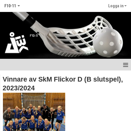
F10-11
Logga in
Hem
Vinnare av SkM Flickor D (B slutspel),
2023/2024
Nyheter
Kalender
Matcher
Truppen