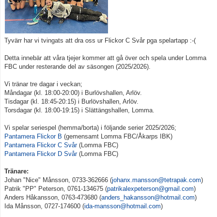
Kontakt
Åkarp Cup 2023
Tyvärr har vi tvingats att dra oss ur Flickor C Svår pga spelartapp :-(
Åkarp Cup 2024
Detta innebär att våra tjejer kommer att gå över och spela under Lomma
FBC under resterande del av säsongen (2025/2026).
Vi tränar tre dagar i veckan;
Måndagar (kl. 18:00-20:00) i Burlövshallen, Arlöv.
Tisdagar (kl. 18:45-20:15) i Burlövshallen, Arlöv.
Torsdagar (kl. 18:00-19:15) i Slättängshallen, Lomma.
Vi spelar seriespel (hemma/borta) i följande serier 2025/2026;
Pantamera Flickor B
(gemensamt Lomma FBC/Åkarps IBK)
Pantamera Flickor C Svår
(Lomma FBC)
Pantamera Flickor D Svår
(Lomma FBC)
Tränare:
Johan "Nice" Månsson, 0733-362666 (
johanx.mansson@tetrapak.com
)
Patrik "PP" Peterson, 0761-134675 (
patrikalexpeterson@gmail.com
)
Anders Håkansson, 0763-473680 (
anders_hakansson@hotmail.com
)
Ida Månsson, 0727-174600 (
ida-mansson@hotmail.com
)