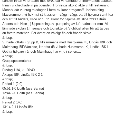
Laholm innan vi fortsatte mot SWC där vi hämtade ut informationspaketet.
Innan vi checkade in på boendet (Trönninge skola) åkte vi till restaurang
Monark där vi intog middagen i form av korv stroganoff. Incheckning i
klassrummen, vi fick två st klassrum, vägg i vägg, ett till tjejerna samt Ida
och ett till Anders, Nice och PP, skönt för tjejerna att slipa zzzzz ifrån
Anders och Nice ;-) Uppackning av. pumpning av luftmadrasser mm. Vi
lämnade skolan 1 h senare och tog sikte på Vidhögehallen för att ta oss
an första matchen. För övrigt en väldigt fin och fräsch skola.
&nbsp;
Vi hade lottats i grupp B, tillsammans med Husqvarna IK, Lindås IBK och
Malmhaug IBF/Vanlöse, lite trist då vi hade Husqvarna IK, Lindås IBK i
Gothia tidigare i år och Malmhaug har vi ju i serien....
&nbsp;
Gruppspelsmatcher
&nbsp;
Fredag 11/4, kl. 20:40
Åkarps IBK-Lindås IBK 2-1
&nbsp;
Period 1 (2-0)
05:51 1-0 Edith (ass Sanna)
12:44 2-0 Edith (ass Sanna)
&nbsp;
Period 2 (0-0)
13:14 2-1 Lindås IBK
&nbsp;