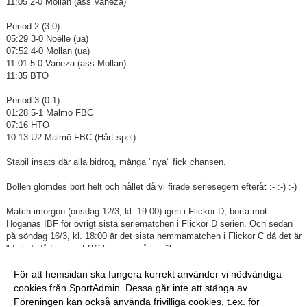
11:05 2-0 Mollan (ass Vaneza)
Period 2 (3-0)
05:29 3-0 Noélle (ua)
07:52 4-0 Mollan (ua)
11:01 5-0 Vaneza (ass Mollan)
11:35 BTO
Period 3 (0-1)
01:28 5-1 Malmö FBC
07:16 HTO
10:13 U2 Malmö FBC (Hårt spel)
Stabil insats där alla bidrog, många "nya" fick chansen.
Bollen glömdes bort helt och hållet då vi firade seriesegern efteråt :- :-) :-)
Match imorgon (onsdag 12/3, kl. 19:00) igen i Flickor D, borta mot
Höganäs IBF för övrigt sista seriematchen i Flickor D serien. Och sedan
på söndag 16/3, kl. 18:00 är det sista hemmamatchen i Flickor C då det är
"derby" då Lomma FBC kommer på besök.
/Tränarstaben
För att hemsidan ska fungera korrekt använder vi nödvändiga
cookies från SportAdmin. Dessa går inte att stänga av.
Föreningen kan också använda frivilliga cookies, t.ex. för