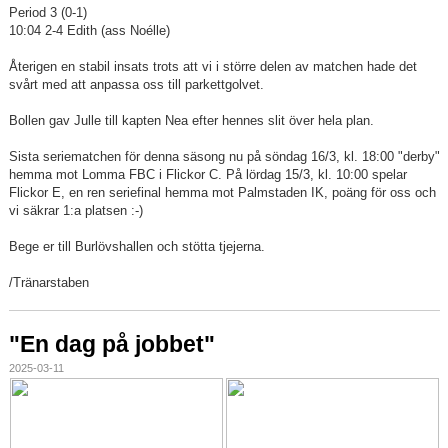
Period 3 (0-1)
10:04 2-4 Edith (ass Noélle)
Återigen en stabil insats trots att vi i större delen av matchen hade det
svårt med att anpassa oss till parkettgolvet.
Bollen gav Julle till kapten Nea efter hennes slit över hela plan.
Sista seriematchen för denna säsong nu på söndag 16/3, kl. 18:00 "derby"
hemma mot Lomma FBC i Flickor C. På lördag 15/3, kl. 10:00 spelar
Flickor E, en ren seriefinal hemma mot Palmstaden IK, poäng för oss och
vi säkrar 1:a platsen :-)
Bege er till Burlövshallen och stötta tjejerna.
/Tränarstaben
"En dag på jobbet"
2025-03-11