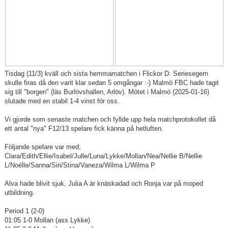
Tisdag (11/3) kväll och sista hemmamatchen i Flickor D. Seriesegern
skulle firas då den varit klar sedan 5 omgångar :-) Malmö FBC hade tagit
sig till "borgen" (läs Burlövshallen, Arlöv). Mötet i Malmö (2025-01-16)
slutade med en stabil 1-4 vinst för oss.
Vi gjorde som senaste matchen och fyllde upp hela matchprotokollet då
ett antal "nya" F12/13 spelare fick känna på hetluften.
Följande spelare var med;
Clara/Edith/Ellie/Isabel/Julle/Luna/Lykke/Mollan/Nea/Nellie B/Nellie
L/Noélle/Sanna/Siri/Stina/Vaneza/Wilma L/Wilma P
Alva hade blivit sjuk, Julia A är knäskadad och Ronja var på moped
utbildning.
Period 1 (2-0)
01:05 1-0 Mollan (ass Lykke)