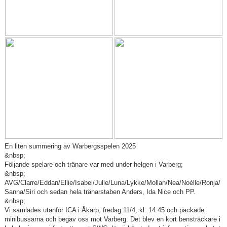
En liten summering av Warbergsspelen 2025
&nbsp;
Följande spelare och tränare var med under helgen i Varberg;
&nbsp;
AVG/Clarre/Eddan/Ellie/Isabel/Julle/Luna/Lykke/Mollan/Nea/Noélle/Ronja/
Sanna/Siri och sedan hela tränarstaben Anders, Ida Nice och PP.
&nbsp;
Vi samlades utanför ICA i Åkarp, fredag 11/4, kl. 14:45 och packade
minibussarna och begav oss mot Varberg. Det blev en kort bensträckare i