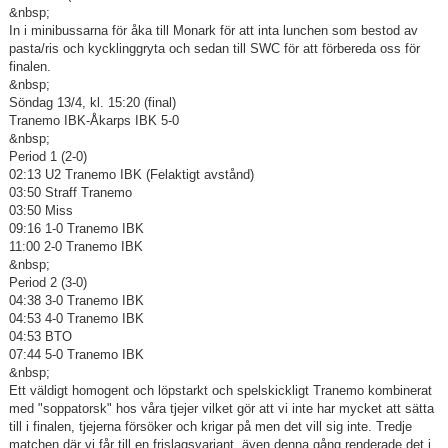
&nbsp;
In i minibussarna för åka till Monark för att inta lunchen som bestod av
pasta/ris och kycklinggryta och sedan till SWC för att förbereda oss för
finalen.
&nbsp;
Söndag 13/4, kl. 15:20 (final)
Tranemo IBK-Åkarps IBK 5-0
&nbsp;
Period 1 (2-0)
02:13 U2 Tranemo IBK (Felaktigt avstånd)
03:50 Straff Tranemo
03:50 Miss
09:16 1-0 Tranemo IBK
11:00 2-0 Tranemo IBK
&nbsp;
Period 2 (3-0)
04:38 3-0 Tranemo IBK
04:53 4-0 Tranemo IBK
04:53 BTO
07:44 5-0 Tranemo IBK
&nbsp;
Ett väldigt homogent och löpstarkt och spelskickligt Tranemo kombinerat
med "soppatorsk" hos våra tjejer vilket gör att vi inte har mycket att sätta
till i finalen, tjejerna försöker och krigar på men det vill sig inte. Tredje
matchen där vi får till en frislagsvariant, även denna gång renderade det i