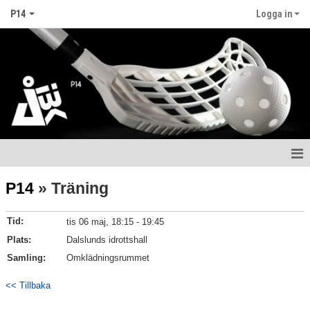
P14
Logga in
Hem
P14
» Träning
Nyheter
Tid:
tis 06 maj, 18:15 - 19:45
Kalender
Plats:
Dalslunds idrottshall
Samling:
Omklädningsrummet
Matcher
<< Tillbaka
Truppen