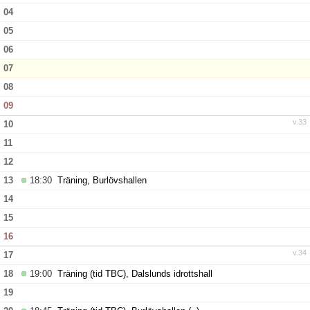
04
Bildgalleri
05
Dokument
06
07
Kontakt
08
09
v.33
10
11
12
13
18:30
Träning, Burlövshallen
14
15
16
v.34
17
18
19:00
Träning (tid TBC), Dalslunds idrottshall
19