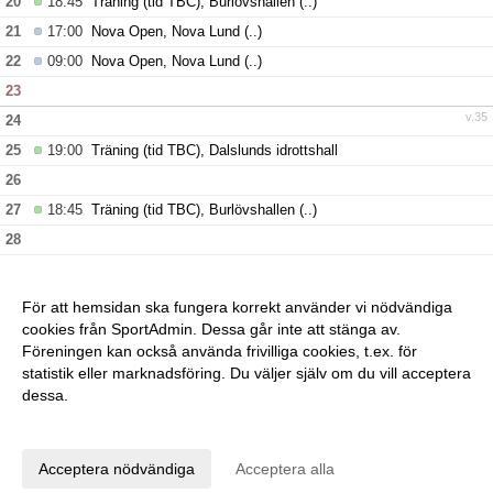
20
18:45
Träning (tid TBC), Burlövshallen
(..)
21
17:00
Nova Open, Nova Lund
(..)
22
09:00
Nova Open, Nova Lund
(..)
23
v.35
24
25
19:00
Träning (tid TBC), Dalslunds idrottshall
26
27
18:45
Träning (tid TBC), Burlövshallen
(..)
28
29
30
För att hemsidan ska fungera korrekt använder vi nödvändiga
v.36
31
cookies från SportAdmin. Dessa går inte att stänga av.
Föreningen kan också använda frivilliga cookies, t.ex. för
statistik eller marknadsföring. Du väljer själv om du vill acceptera
dessa.
Anpassa dina val
Cookie-inställningar
Gå till Webbversion
Acceptera nödvändiga
Acceptera alla