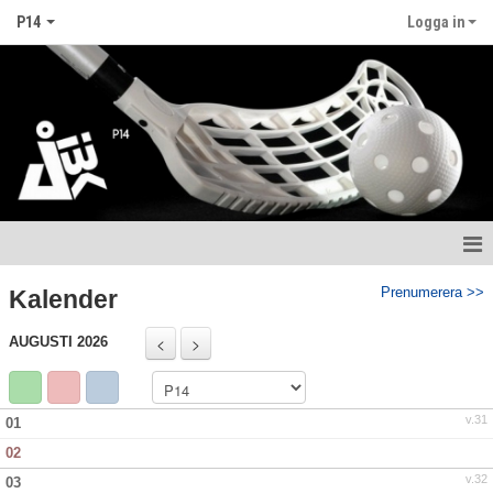
P14
Logga in
Hem
Prenumerera >>
Kalender
Nyheter
AUGUSTI 2026
Kalender
v.31
01
Matcher
02
Truppen
v.32
03