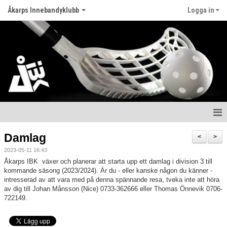
Åkarps Innebandyklubb
Logga in
Hem
Damlag
<
>
2023-05-11 16:43
Nyheter
Åkarps IBK växer och planerar att starta upp ett damlag i division 3 till
kommande säsong (2023/2024). Är du - eller kanske någon du känner -
Om klubben
intresserad av att vara med på denna spännande resa, tveka inte att höra
av dig till Johan Månsson (Nice) 0733-362666 eller Thomas Önnevik 0706-
Matcher
722149.
Kontakt