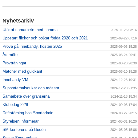
Kalender
Nyhetsarkiv
Dokument
Utökat samarbete med Lomma
2025-11-25 08:16
Våra lag
Uppstart flickor och pojkar födda 2020 och 2021
2025-09-22 07:16
Prova på innebandy, hösten 2025
Klubbshop
2025-09-03 15:28
Årsmöte
2025-03-24 20:41
Provträningar
2025-03-23 20:30
Matcher med guldkant
2025-03-10 18:28
Innebandy VM
2024-12-23 10:31
Supporterhalsdukar och mössor
2024-12-20 21:35
Samarbete över gränserna
2024-11-18 18:34
Klubbdag 22/9
2024-09-06 17:04
Driftstörning hos Sportadmin
2024-08-27 20:15
Styrelsen informerar
2024-05-31 10:20
SM-konferens på Bosön
2024-05-05 15:06
Senior Sport school
2024-04-26 15:58