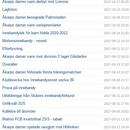
Åkarps damer vann derbyt mot Lomma
2017-10-17 00:25
Lagfoton
2017-10-15 13:09
Åkarps damer besegrade Palmstaden
2017-10-09 22:13
Åkarps damer vann seriepremiären
2017-10-02 15:25
Innebandylek för barn födda 2010-2012
2017-09-24 21:50
Motionsinnebandy - mixed
2017-09-22 15:33
Efterlysning
2017-09-21 21:17
Åkarps damer vann mot division 2 laget Gårdarike
2017-09-21 09:20
Overaller
2017-09-19 17:02
Åkarps damer förlorade första träningsmatchen
2017-09-13 16:27
Klubbvecka hos Innebandyesset vecka 39
2017-09-08 21:17
Prova på innebandy
2017-08-29 21:29
Utbildningar från Skånes innebandyförbund
2017-05-21 22:33
Grillkväll 31/5
2017-05-02 17:55
Kallelse till årsmöte
2017-04-05 18:52
Malmö FCB kvartsfinal 23/3 - rabatt
2017-03-21 12:32
Åkarps damer spelade oavgjort mot Höllviken
2017-03-12 14:34