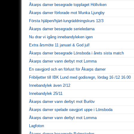
Åkarps damer besegrade topplaget Höllviken
Åkarps damer förlorade mot Munka Ljungby
Första hjälpen/hjärt-lungräddningskurs 12/3
Åkarps damer besegrade serieledarna
Nu drar vi igång innebandyleken igen
Extra årsmöte 11 januari & God jul!
Åkarps damer besegrade Lönsboda i årets sista match
Åkarps damer vann derbyt mot Lomma
En oavgjord och en förlust för Åkarps damer
Fribiljetter till IBK Lund med godisregn, lördag 16 /12 16.00
Innebandylek även 2/12
Innebandylek 25/11
Åkarps damer vann derbyt mot Burlöv
Åkarps damer spelade oavgjort uppe i Lönsboda
Åkarps damer vann derbyt mot Lomma
Lagfoton
Åkarps damer besegrade Palmstaden