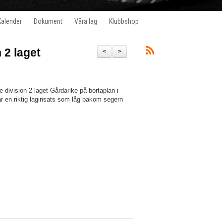
Kalender
Dokument
Våra lag
Klubbshop
 2 laget
<
>
division 2 laget Gårdarike på bortaplan i
var en riktig laginsats som låg bakom segern