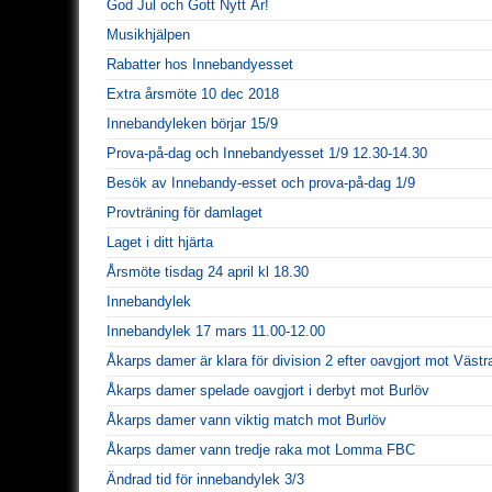
God Jul och Gott Nytt År!
Musikhjälpen
Rabatter hos Innebandyesset
Extra årsmöte 10 dec 2018
Innebandyleken börjar 15/9
Prova-på-dag och Innebandyesset 1/9 12.30-14.30
Besök av Innebandy-esset och prova-på-dag 1/9
Provträning för damlaget
Laget i ditt hjärta
Årsmöte tisdag 24 april kl 18.30
Innebandylek
Innebandylek 17 mars 11.00-12.00
Åkarps damer är klara för division 2 efter oavgjort mot Västr
Åkarps damer spelade oavgjort i derbyt mot Burlöv
Åkarps damer vann viktig match mot Burlöv
Åkarps damer vann tredje raka mot Lomma FBC
Ändrad tid för innebandylek 3/3