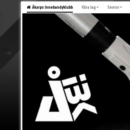
Åkarps Innebandyklubb
Våra lag
Senior