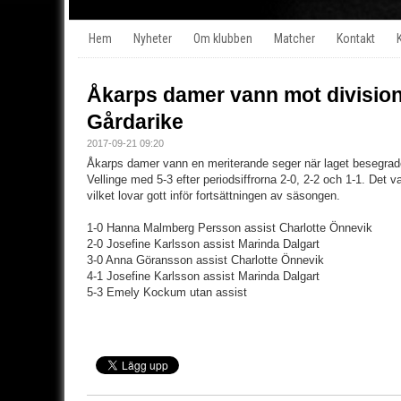
Hem
Nyheter
Om klubben
Matcher
Kontakt
Åkarps damer vann mot division
Gårdarike
2017-09-21 09:20
Åkarps damer vann en meriterande seger när laget besegrade 
Vellinge med 5-3 efter periodsiffrorna 2-0, 2-2 och 1-1. Det 
vilket lovar gott inför fortsättningen av säsongen.
1-0 Hanna Malmberg Persson assist Charlotte Önnevik
2-0 Josefine Karlsson assist Marinda Dalgart
3-0 Anna Göransson assist Charlotte Önnevik
4-1 Josefine Karlsson assist Marinda Dalgart
5-3 Emely Kockum utan assist