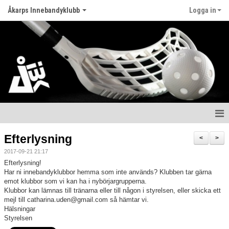
Åkarps Innebandyklubb
Logga in
Hem
Efterlysning
<
>
2017-09-21 21:17
Nyheter
Efterlysning!
Har ni innebandyklubbor hemma som inte används? Klubben tar gärna
Om klubben
emot klubbor som vi kan ha i nybörjargrupperna.
Klubbor kan lämnas till tränarna eller till någon i styrelsen, eller skicka ett
Matcher
mejl till catharina.uden@gmail.com så hämtar vi.
Hälsningar
Styrelsen
Kontakt