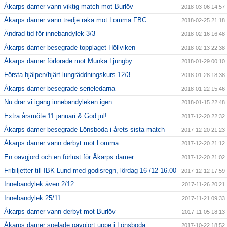
Åkarps damer vann viktig match mot Burlöv
2018-03-06 14:57
Åkarps damer vann tredje raka mot Lomma FBC
2018-02-25 21:18
Ändrad tid för innebandylek 3/3
2018-02-16 16:48
Åkarps damer besegrade topplaget Höllviken
2018-02-13 22:38
Åkarps damer förlorade mot Munka Ljungby
2018-01-29 00:10
Första hjälpen/hjärt-lungräddningskurs 12/3
2018-01-28 18:38
Åkarps damer besegrade serieledarna
2018-01-22 15:46
Nu drar vi igång innebandyleken igen
2018-01-15 22:48
Extra årsmöte 11 januari & God jul!
2017-12-20 22:32
Åkarps damer besegrade Lönsboda i årets sista match
2017-12-20 21:23
Åkarps damer vann derbyt mot Lomma
2017-12-20 21:12
En oavgjord och en förlust för Åkarps damer
2017-12-20 21:02
Fribiljetter till IBK Lund med godisregn, lördag 16 /12 16.00
2017-12-12 17:59
Innebandylek även 2/12
2017-11-26 20:21
Innebandylek 25/11
2017-11-21 09:33
Åkarps damer vann derbyt mot Burlöv
2017-11-05 18:13
Åkarps damer spelade oavgjort uppe i Lönsboda
2017-10-22 18:52