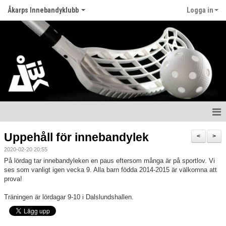
Åkarps Innebandyklubb
Logga in
Hem
Uppehåll för innebandylek
<
>
2020-02-20 20:55
Nyheter
På lördag tar innebandyleken en paus eftersom många är på sportlov. Vi
ses som vanligt igen vecka 9. Alla barn födda 2014-2015 är välkomna att
Om klubben
prova!
Matcher
Träningen är lördagar 9-10 i Dalslundshallen.
Kontakt