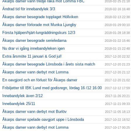
Åkarps damer vann tredje raka mot Lomma FBC
2018-02-25 21:18
Ändrad tid för innebandylek 3/3
2018-02-16 16:48
Åkarps damer besegrade topplaget Höllviken
2018-02-13 22:38
Åkarps damer förlorade mot Munka Ljungby
2018-01-29 00:10
Första hjälpen/hjärt-lungräddningskurs 12/3
2018-01-28 18:38
Åkarps damer besegrade serieledarna
2018-01-22 15:46
Nu drar vi igång innebandyleken igen
2018-01-15 22:48
Extra årsmöte 11 januari & God jul!
2017-12-20 22:32
Åkarps damer besegrade Lönsboda i årets sista match
2017-12-20 21:23
Åkarps damer vann derbyt mot Lomma
2017-12-20 21:12
En oavgjord och en förlust för Åkarps damer
2017-12-20 21:02
Fribiljetter till IBK Lund med godisregn, lördag 16 /12 16.00
2017-12-12 17:59
Innebandylek även 2/12
2017-11-26 20:21
Innebandylek 25/11
2017-11-21 09:33
Åkarps damer vann derbyt mot Burlöv
2017-11-05 18:13
Åkarps damer spelade oavgjort uppe i Lönsboda
2017-10-22 18:52
Åkarps damer vann derbyt mot Lomma
2017-10-17 00:25