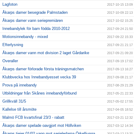
Lagfoton
2017-10-15 13:09
Åkarps damer besegrade Palmstaden
2017-10-09 22:13
Åkarps damer vann seriepremiären
2017-10-02 15:25
Innebandylek för barn födda 2010-2012
2017-09-24 21:50
Motionsinnebandy - mixed
2017-09-22 15:33
Efterlysning
2017-09-21 21:17
Åkarps damer vann mot division 2 laget Gårdarike
2017-09-21 09:20
Overaller
2017-09-19 17:02
Åkarps damer förlorade första träningsmatchen
2017-09-13 16:27
Klubbvecka hos Innebandyesset vecka 39
2017-09-08 21:17
Prova på innebandy
2017-08-29 21:29
Utbildningar från Skånes innebandyförbund
2017-05-21 22:33
Grillkväll 31/5
2017-05-02 17:55
Kallelse till årsmöte
2017-04-05 18:52
Malmö FCB kvartsfinal 23/3 - rabatt
2017-03-21 12:32
Åkarps damer spelade oavgjort mot Höllviken
2017-03-12 14:34
Åkarps tjejer 01/02 vann mot serieledarna Örkelljunga
2017-03-12 13:21