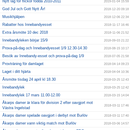
Nytt lag för flickor födda 2010-2011
2019-01-04 15:59
God Jul och Gott Nytt År!
2018-12-20 09:18
Musikhjälpen
2018-12-06 22:34
Rabatter hos Innebandyesset
2018-11-17 16:46
Extra årsmöte 10 dec 2018
2018-11-06 21:52
Innebandyleken börjar 15/9
2018-09-03 21:22
Prova-på-dag och Innebandyesset 1/9 12.30-14.30
2018-08-15 10:17
Besök av Innebandy-esset och prova-på-dag 1/9
2018-07-05 21:58
Provträning för damlaget
2018-04-14 09:23
Laget i ditt hjärta
2018-04-04 10:36
Årsmöte tisdag 24 april kl 18.30
2018-03-25 12:43
Innebandylek
2018-03-25 12:42
Innebandylek 17 mars 11.00-12.00
2018-03-15 14:04
Åkarps damer är klara för division 2 efter oavgjort mot
2018-03-11 17:46
Västra Ingelstad
Åkarps damer spelade oavgjort i derbyt mot Burlöv
2018-03-11 17:40
Åkarps damer vann viktig match mot Burlöv
2018-03-06 14:57