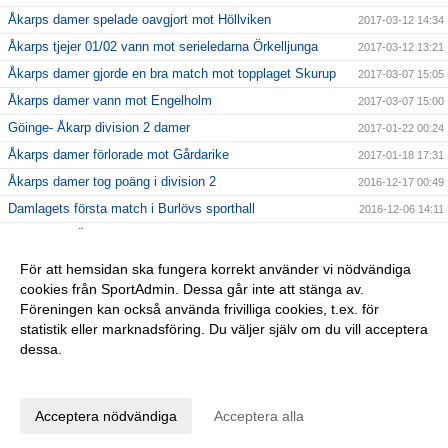
Åkarps damer spelade oavgjort mot Höllviken
2017-03-12 14:34
Åkarps tjejer 01/02 vann mot serieledarna Örkelljunga
2017-03-12 13:21
Åkarps damer gjorde en bra match mot topplaget Skurup
2017-03-07 15:05
Åkarps damer vann mot Engelholm
2017-03-07 15:00
Göinge- Åkarp division 2 damer
2017-01-22 00:24
Åkarps damer förlorade mot Gårdarike
2017-01-18 17:31
Åkarps damer tog poäng i division 2
2016-12-17 00:49
Damlagets första match i Burlövs sporthall
2016-12-06 14:11
FLICKOR FÖDDA 08-10 - SE HIT!
2016-11-24 21:58
Åkarp/ Lund- Värnamo juniorallsvenskan
2016-11-23 22:49
För att hemsidan ska fungera korrekt använder vi nödvändiga
cookies från SportAdmin. Dessa går inte att stänga av.
Åkarps damer tog första poängen i division 2
2016-11-23 22:45
Föreningen kan också använda frivilliga cookies, t.ex. för
Lund/ Åkarp- FBC Kalmarsund juniorallsvenskan
2016-10-30 18:04
statistik eller marknadsföring. Du väljer själv om du vill acceptera
dessa.
Anpassa dina val
Cookie-inställningar
Gå till Webbversion
Acceptera nödvändiga
Acceptera alla