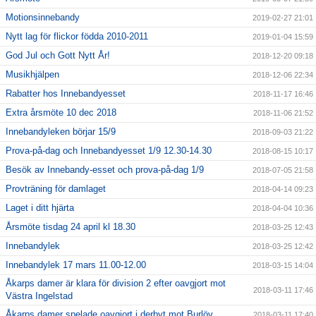
Motionsinnebandy
2019-02-27 21:01
Nytt lag för flickor födda 2010-2011
2019-01-04 15:59
God Jul och Gott Nytt År!
2018-12-20 09:18
Musikhjälpen
2018-12-06 22:34
Rabatter hos Innebandyesset
2018-11-17 16:46
Extra årsmöte 10 dec 2018
2018-11-06 21:52
Innebandyleken börjar 15/9
2018-09-03 21:22
Prova-på-dag och Innebandyesset 1/9 12.30-14.30
2018-08-15 10:17
Besök av Innebandy-esset och prova-på-dag 1/9
2018-07-05 21:58
Provträning för damlaget
2018-04-14 09:23
Laget i ditt hjärta
2018-04-04 10:36
Årsmöte tisdag 24 april kl 18.30
2018-03-25 12:43
Innebandylek
2018-03-25 12:42
Innebandylek 17 mars 11.00-12.00
2018-03-15 14:04
Åkarps damer är klara för division 2 efter oavgjort mot
2018-03-11 17:46
Västra Ingelstad
Åkarps damer spelade oavgjort i derbyt mot Burlöv
2018-03-11 17:40