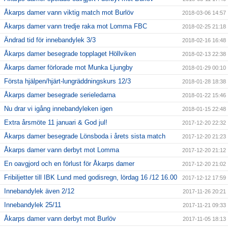
Åkarps damer vann viktig match mot Burlöv
2018-03-06 14:57
Åkarps damer vann tredje raka mot Lomma FBC
2018-02-25 21:18
Ändrad tid för innebandylek 3/3
2018-02-16 16:48
Åkarps damer besegrade topplaget Höllviken
2018-02-13 22:38
Åkarps damer förlorade mot Munka Ljungby
2018-01-29 00:10
Första hjälpen/hjärt-lungräddningskurs 12/3
2018-01-28 18:38
Åkarps damer besegrade serieledarna
2018-01-22 15:46
Nu drar vi igång innebandyleken igen
2018-01-15 22:48
Extra årsmöte 11 januari & God jul!
2017-12-20 22:32
Åkarps damer besegrade Lönsboda i årets sista match
2017-12-20 21:23
Åkarps damer vann derbyt mot Lomma
2017-12-20 21:12
En oavgjord och en förlust för Åkarps damer
2017-12-20 21:02
Fribiljetter till IBK Lund med godisregn, lördag 16 /12 16.00
2017-12-12 17:59
Innebandylek även 2/12
2017-11-26 20:21
Innebandylek 25/11
2017-11-21 09:33
Åkarps damer vann derbyt mot Burlöv
2017-11-05 18:13