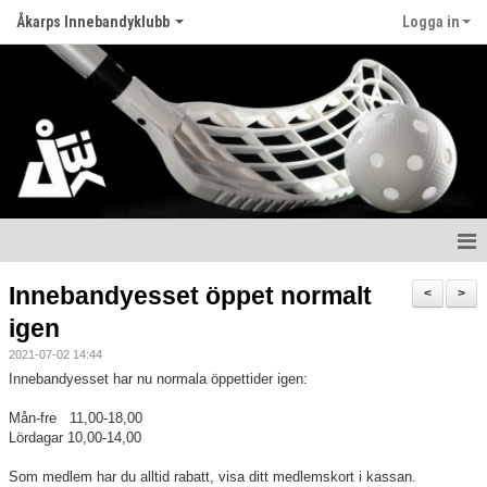
Åkarps Innebandyklubb
Logga in
Hem
Innebandyesset öppet normalt
<
>
igen
Nyheter
2021-07-02 14:44
Om klubben
Innebandyesset har nu normala öppettider igen:
Mån-fre 11,00-18,00
Matcher
Lördagar 10,00-14,00
Kontakt
Som medlem har du alltid rabatt, visa ditt medlemskort i kassan.