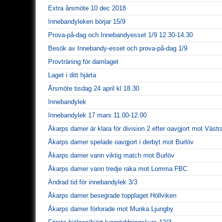
Extra årsmöte 10 dec 2018
Innebandyleken börjar 15/9
Prova-på-dag och Innebandyesset 1/9 12.30-14.30
Besök av Innebandy-esset och prova-på-dag 1/9
Provträning för damlaget
Laget i ditt hjärta
Årsmöte tisdag 24 april kl 18.30
Innebandylek
Innebandylek 17 mars 11.00-12.00
Åkarps damer är klara för division 2 efter oavgjort mot Västr
Åkarps damer spelade oavgjort i derbyt mot Burlöv
Åkarps damer vann viktig match mot Burlöv
Åkarps damer vann tredje raka mot Lomma FBC
Ändrad tid för innebandylek 3/3
Åkarps damer besegrade topplaget Höllviken
Åkarps damer förlorade mot Munka Ljungby