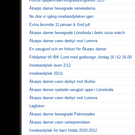
Första hjälpen/hjärt-lungräddningskurs 12/3
Åkarps damer besegrade serieledarna
Nu drar vi igång innebandyleken igen
Extra årsmöte 11 januari & God jul!
Åkarps damer besegrade Lönsboda i årets sista match
Åkarps damer vann derbyt mot Lomma
En oavgjord och en förlust för Åkarps damer
Fribiljetter till IBK Lund med godisregn, lördag 16 /12 16.00
Innebandylek även 2/12
Innebandylek 25/11
Åkarps damer vann derbyt mot Burlöv
Åkarps damer spelade oavgjort uppe i Lönsboda
Åkarps damer vann derbyt mot Lomma
Lagfoton
Åkarps damer besegrade Palmstaden
Åkarps damer vann seriepremiären
Innebandylek för barn födda 2010-2012