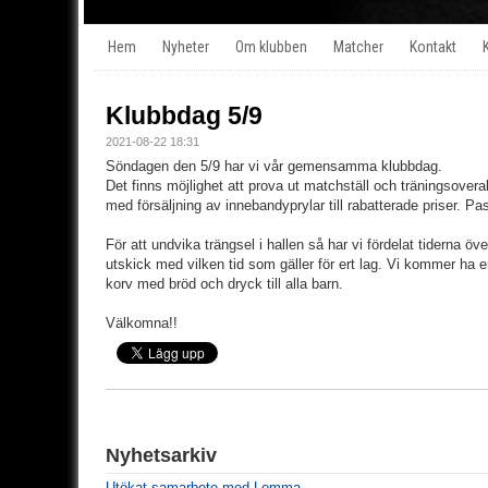
Hem
Nyheter
Om klubben
Matcher
Kontakt
Klubbdag 5/9
2021-08-22 18:31
Söndagen den 5/9 har vi vår gemensamma klubbdag.
Det finns möjlighet att prova ut matchställ och träningsover
med försäljning av innebandyprylar till rabatterade priser. Pas
För att undvika trängsel i hallen så har vi fördelat tiderna öv
utskick med vilken tid som gäller för ert lag. Vi kommer ha e
korv med bröd och dryck till alla barn.
Välkomna!!
Nyhetsarkiv
Utökat samarbete med Lomma