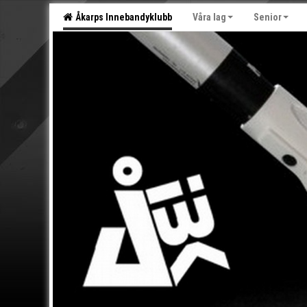
Åkarps Innebandyklubb
Våra lag
Senior