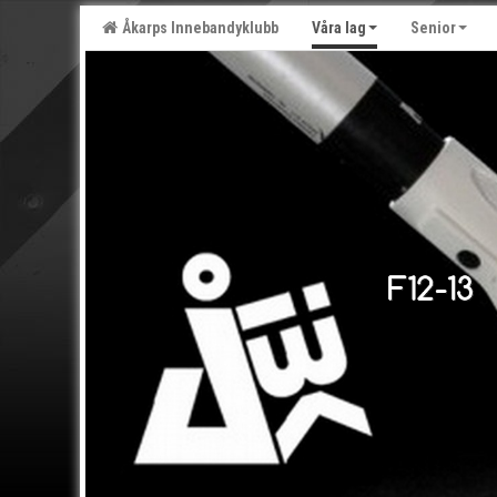
Åkarps Innebandyklubb
Våra lag
Senior