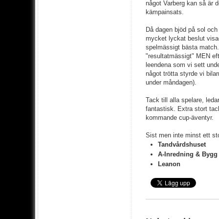
något Varberg kan så är det
kämpainsats.
Då dagen bjöd på sol och 
mycket lyckat beslut visa
spelmässigt bästa match. 
"resultatmässigt" MEN eft
leendena som vi sett unde
något trötta styrde vi bila
under måndagen).
Tack till alla spelare, led
fantastisk. Extra stort ta
kommande cup-äventyr.
Sist men inte minst ett sto
Tandvårdshuset
A-Inredning & Byg
Leanon