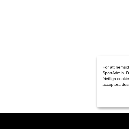
För att hemsid
SportAdmin. D
frivilliga cooki
acceptera des
Anpassa dina 