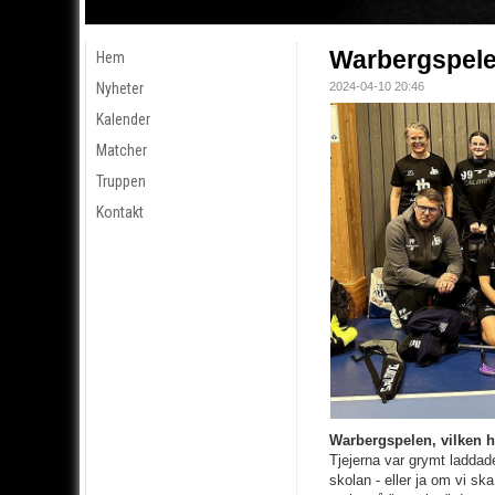
Warbergspel
Hem
Nyheter
2024-04-10 20:46
Kalender
Matcher
Truppen
Kontakt
Warbergspelen, vilken h
Tjejerna var grymt laddade
skolan - eller ja om vi sk