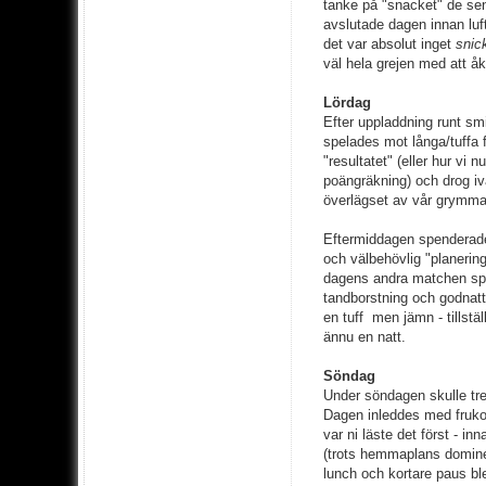
tanke på "snacket" de se
avslutade dagen innan luf
det var absolut inget
snic
väl hela grejen med att å
Lördag
Efter uppladdning runt sm
spelades mot långa/tuffa 
"resultatet" (eller hur vi 
poängräkning) och drog iv
överlägset av vår grymma 
Eftermiddagen spenderades
och välbehövlig "planerin
dagens andra matchen spe
tandborstning och godnatt
en tuff men jämn - tillstä
ännu en natt.
Söndag
Under söndagen skulle tr
Dagen inleddes med frukos
var ni läste det först - i
(trots hemmaplans dominer
lunch och kortare paus bl