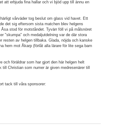
 att erbjuda fina hallar och vi bjöd upp till ännu en
härligt vårväder tog beslut om glass vid havet. Ett
de det sig eftersom sista matchen blev helgens
Åsa stod för motståndet. Tyvärr föll vi på målsnöret
er "skumpa" och medaljutdelning var de där stora
r resten av helgen tillbaka. Glada, nöjda och kanske
rna hem mot Åkarp (förlåt alla lärare för lite sega barn
are och föräldrar som har gjort den här helgen helt
ck till Christian som numer är given medresenärer till
rt tack till våra sponsorer:
g