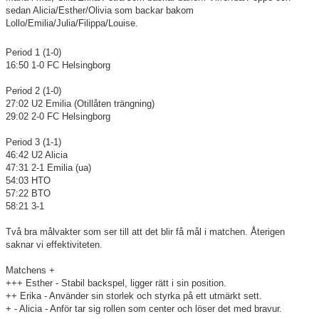
sedan Alicia/Esther/Olivia som backar bakom
Bildgalleri
Lollo/Emilia/Julia/Filippa/Louise.
Dokument
Period 1 (1-0)
16:50 1-0 FC Helsingborg
Kontakt
Period 2 (1-0)
27:02 U2 Emilia (Otillåten trängning)
29:02 2-0 FC Helsingborg
Period 3 (1-1)
46:42 U2 Alicia
47:31 2-1 Emilia (ua)
54:03 HTO
57:22 BTO
58:21 3-1
Två bra målvakter som ser till att det blir få mål i matchen. Återigen
saknar vi effektiviteten.
Matchens +
+++ Esther - Stabil backspel, ligger rätt i sin position.
++ Erika - Använder sin storlek och styrka på ett utmärkt sett.
+ - Alicia - Anför tar sig rollen som center och löser det med bravur.