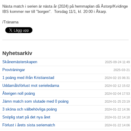
Nästa match i serien är nästa år (2024) på hemmaplan då Åstorp/Kvidinge
IBS kommer ner till "borgen". Torsdag 11/1, kl. 20:00 i Åkarp.
/Tränarna
Nyhetsarkiv
Skånemästerskapen
2025-09-24 11:49
Provträningar
2025-03-21
1 poäng med ifrån Kristianstad
2024-02-15 06:31
Uddamålsförlust mot serieledarna
2024-02-12 15:02
Återigen noll poäng
2024-02-04 17:53
Jämn match som slutade med 0 poäng
2024-01-25 23:19
3 sköna och välbehövliga poäng
2024-01-22 14:36
Snöplig start på det nya året
2024-01-22 14:18
Förlust i årets sista seriematch
2024-01-22 14:06