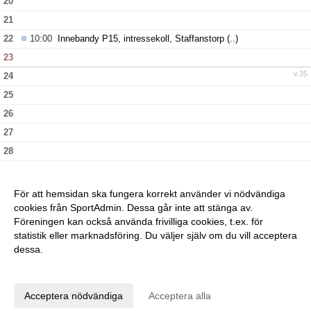
20
21
22
10:00
Innebandy P15, intressekoll, Staffanstorp
(..)
23
v.35
24
25
26
27
28
29
30
För att hemsidan ska fungera korrekt använder vi nödvändiga
v.36
31
cookies från SportAdmin. Dessa går inte att stänga av.
Föreningen kan också använda frivilliga cookies, t.ex. för
statistik eller marknadsföring. Du väljer själv om du vill acceptera
dessa.
Anpassa dina val
Cookie-inställningar
Gå till Webbversion
Acceptera nödvändiga
Acceptera alla