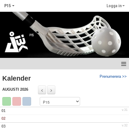
P15
Logga in
Hem
Prenumerera >>
Kalender
Nyheter
AUGUSTI 2026
Kalender
v.31
01
Matcher
02
Truppen
v.32
03