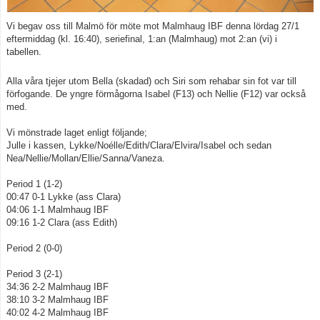
Vi begav oss till Malmö för möte mot Malmhaug IBF denna lördag 27/1
eftermiddag (kl. 16:40), seriefinal, 1:an (Malmhaug) mot 2:an (vi) i
tabellen.
Alla våra tjejer utom Bella (skadad) och Siri som rehabar sin fot var till
förfogande. De yngre förmågorna Isabel (F13) och Nellie (F12) var också
med.
Vi mönstrade laget enligt följande;
Julle i kassen, Lykke/Noélle/Edith/Clara/Elvira/Isabel och sedan
Nea/Nellie/Mollan/Ellie/Sanna/Vaneza.
Period 1 (1-2)
00:47 0-1 Lykke (ass Clara)
04:06 1-1 Malmhaug IBF
09:16 1-2 Clara (ass Edith)
Period 2 (0-0)
Period 3 (2-1)
34:36 2-2 Malmhaug IBF
38:10 3-2 Malmhaug IBF
40:02 4-2 Malmhaug IBF