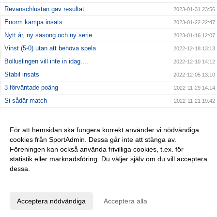
Revanschlustan gav resultat
2023-01-31 23:56
Enorm kämpa insats
2023-01-22 22:47
Nytt år, ny säsong och ny serie
2023-01-16 12:07
Vinst (5-0) utan att behöva spela
2022-12-18 13:13
Bolluslingen vill inte in idag....
2022-12-10 14:12
Stabil insats
2022-12-05 13:10
3 förväntade poäng
2022-11-29 14:14
Si sådär match
2022-11-21 19:42
Andra förlusten inkasserad
2022-11-13 22:48
Nollan spräckt i dubbel bemärkelse
2022-10-31 12:34
För att hemsidan ska fungera korrekt använder vi nödvändiga
cookies från SportAdmin. Dessa går inte att stänga av.
Nollan fortfarande intakt efter "derbyt"
2022-10-25 14:45
Föreningen kan också använda frivilliga cookies, t.ex. för
Hemmavinst i seriepremiären
2022-10-18 21:56
statistik eller marknadsföring. Du väljer själv om du vill acceptera
dessa.
Anpassa dina val
Cookie-inställningar
Gå till Webbversion
Acceptera nödvändiga
Acceptera alla