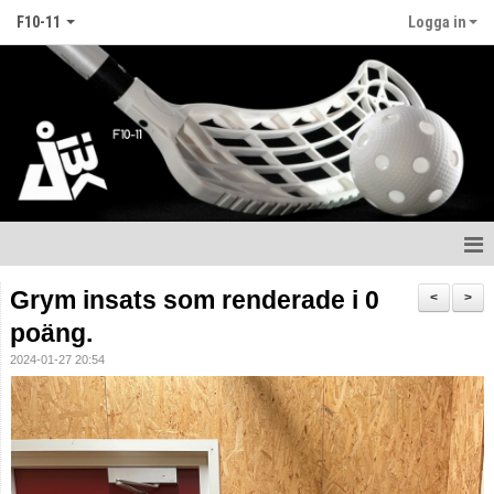
F10-11
Logga in
Hem
Grym insats som renderade i 0
<
>
poäng.
Nyheter
2024-01-27 20:54
Kalender
Matcher
Truppen