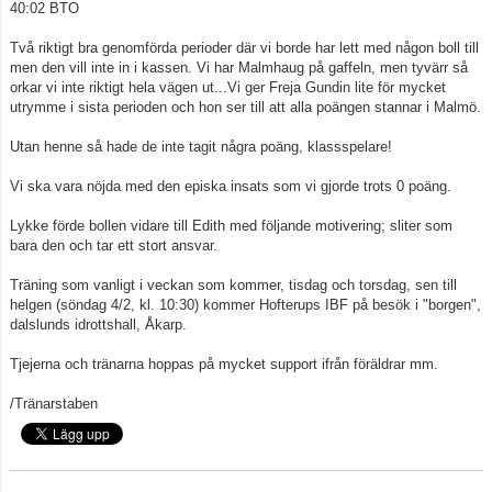
40:02 BTO
Två riktigt bra genomförda perioder där vi borde har lett med någon boll till
men den vill inte in i kassen. Vi har Malmhaug på gaffeln, men tyvärr så
orkar vi inte riktigt hela vägen ut...Vi ger Freja Gundin lite för mycket
utrymme i sista perioden och hon ser till att alla poängen stannar i Malmö.
Utan henne så hade de inte tagit några poäng, klassspelare!
Vi ska vara nöjda med den episka insats som vi gjorde trots 0 poäng.
Lykke förde bollen vidare till Edith med följande motivering; sliter som
bara den och tar ett stort ansvar.
Träning som vanligt i veckan som kommer, tisdag och torsdag, sen till
helgen (söndag 4/2, kl. 10:30) kommer Hofterups IBF på besök i "borgen",
dalslunds idrottshall, Åkarp.
Tjejerna och tränarna hoppas på mycket support ifrån föräldrar mm.
/Tränarstaben