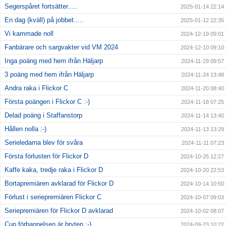
Segerspåret fortsätter.....
2025-01-14 22:14
En dag (kväll) på jobbet.....
2025-01-12 22:35
Vi kammade noll
2024-12-19 09:01
Fanbärare och sargvakter vid VM 2024
2024-12-10 09:10
Inga poäng med hem ifrån Häljarp
2024-11-29 09:57
3 poäng med hem ifrån Häljarp
2024-11-24 13:48
Andra raka i Flickor C
2024-11-20 08:40
Första poängen i Flickor C :-)
2024-11-18 07:25
Delad poäng i Staffanstorp
2024-11-14 13:40
Hållen nolla :-)
2024-11-13 13:29
Serieledarna blev för svåra
2024-11-11 07:23
Första förlusten för Flickor D
2024-10-25 12:27
Kaffe kaka, tredje raka i Flickor D
2024-10-20 22:53
Bortapremiären avklarad för Flickor D
2024-10-14 10:50
Förlust i seriepremiären Flickor C
2024-10-07 09:03
Seriepremiären för Flickor D avklarad
2024-10-02 08:07
Cup förbannelsen är bryten ;-)
2024-09-23 10:22