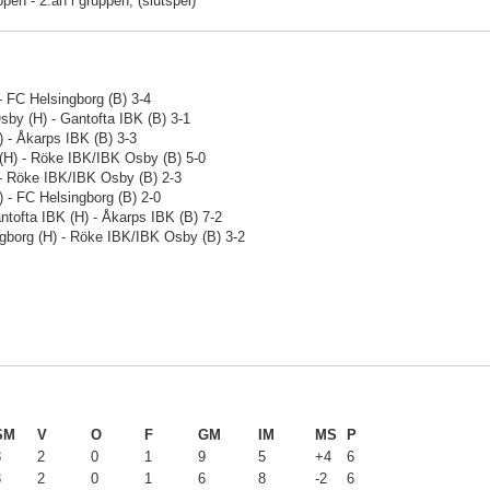
ppen - 2:an i gruppen, (slutspel)
- FC Helsingborg (B) 3-4
by (H) - Gantofta IBK (B) 3-1
) - Åkarps IBK (B) 3-3
 (H) - Röke IBK/IBK Osby (B) 5-0
 - Röke IBK/IBK Osby (B) 2-3
) - FC Helsingborg (B) 2-0
tofta IBK (H) - Åkarps IBK (B) 7-2
ngborg (H) - Röke IBK/IBK Osby (B) 3-2
SM
V
O
F
GM
IM
MS
P
3
2
0
1
9
5
+4
6
3
2
0
1
6
8
-2
6