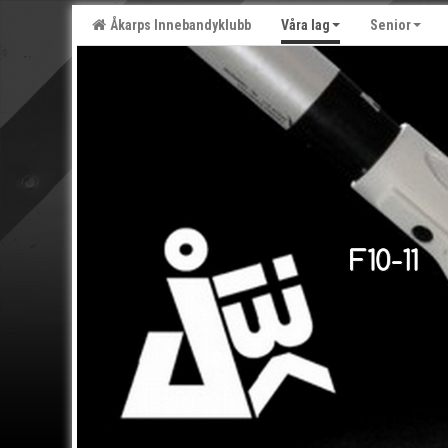
Åkarps Innebandyklubb
Våra lag
Senior