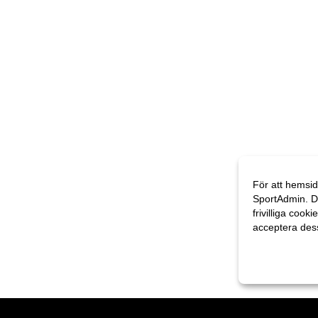
För att hemsid
SportAdmin. D
frivilliga cooki
acceptera des
Anpassa dina 