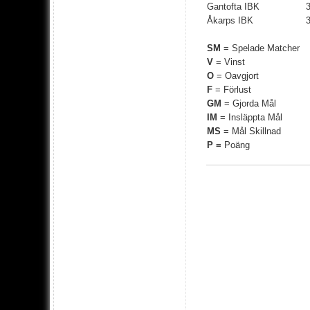
Gantofta IBK
Åkarps IBK
SM
= Spelade Matcher
V
= Vinst
O
= Oavgjort
F
= Förlust
GM
= Gjorda Mål
IM
= Insläppta Mål
MS
= Mål Skillnad
P =
Poäng