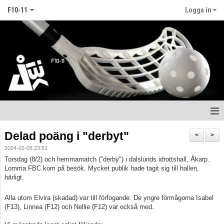
F10-11
Logga in
Hem
Delad poäng i "derbyt"
<
>
2024-02-08 23:51
Nyheter
Torsdag (8/2) och hemmamatch ("derby") i dalslunds idrottshall, Åkarp.
Lomma FBC kom på besök. Mycket publik hade tagit sig till hallen,
Kalender
härligt.
Matcher
Alla utom Elvira (skadad) var till förfogande. De yngre förmågorna Isabel
(F13), Linnea (F12) och Nellie (F12) var också med.
Truppen