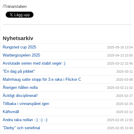
/Tränarstaben
Nyhetsarkiv
Rungsted cup 2025
2025-09-16 13:54
Warbergsspelen 2025
2025-04-13 23:00
Avslutade serien med stabil seger :)
2025-03-12 22:45
"En dag på jobbet"
2025-03-11
Malmhaug satte stopp för 3:e raka i Flickor C
2025-03-08
Återigen hållen nolla
2025-03-02 21:52
Äckligt disciplinerat!
2025-02-27
Tillbaka i vinnarspåret igen
2025-02-25
Käftsmäll
2025-02-12
Andra raka nollan :-) :-) :-)
2025-02-05 12:05
"Derby" och seriefinal
2025-02-05 10:49