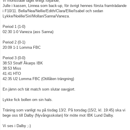
Vi mönstrade laget enligt följande;
Julle i kassen, Linnea som back-up, för övrigt hennes första framträdande
Kontakt
i F10/11. Bella/Nea/Nellie/Edith/Clara/Ellie/Isabel och sedan
Lykke/Noélle/Siri/Mollan/Sanna/Vaneza.
Åkarp Cup 2023
Period 1 (1-0)
02:30 1-0 Vaneza (ass Sanna)
Åkarp Cup 2024
Period 2 (0-1)
20:09 1-1 Lomma FBC
Period 3 (0-0)
38:53 Straff Åkarps IBK
38:53 Miss
41:41 HTO
42:35 U2 Lomma FBC (Otillåten trängning)
En jämn och tät match som slutar oavgjort.
Lykke fick bollen om sin hals.
Träning som vanligt nu på tisdag 13/2. På torsdag (15/2, kl. 19:45) ska vi
bege oss till Dalby (Nyvångsskolan) för möte mot IBK Lund Dalby.
Vi ses i Dalby ;-)