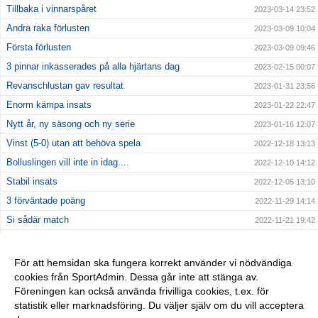
Tillbaka i vinnarspåret
2023-03-14 23:52
Andra raka förlusten
2023-03-09 10:04
Första förlusten
2023-03-09 09:46
3 pinnar inkasserades på alla hjärtans dag
2023-02-15 00:07
Revanschlustan gav resultat
2023-01-31 23:56
Enorm kämpa insats
2023-01-22 22:47
Nytt år, ny säsong och ny serie
2023-01-16 12:07
Vinst (5-0) utan att behöva spela
2022-12-18 13:13
Bolluslingen vill inte in idag....
2022-12-10 14:12
Stabil insats
2022-12-05 13:10
3 förväntade poäng
2022-11-29 14:14
Si sådär match
2022-11-21 19:42
Andra förlusten inkasserad
2022-11-13 22:48
Nollan spräckt i dubbel bemärkelse
2022-10-31 12:34
För att hemsidan ska fungera korrekt använder vi nödvändiga
cookies från SportAdmin. Dessa går inte att stänga av.
Nollan fortfarande intakt efter "derbyt"
2022-10-25 14:45
Föreningen kan också använda frivilliga cookies, t.ex. för
Hemmavinst i seriepremiären
2022-10-18 21:56
statistik eller marknadsföring. Du väljer själv om du vill acceptera