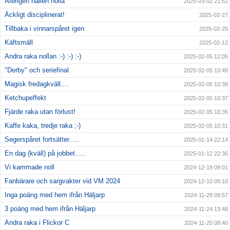
Återigen hållen nolla
2025-03-02 21:52
Äckligt disciplinerat!
2025-02-27
Tillbaka i vinnarspåret igen
2025-02-25
Käftsmäll
2025-02-12
Andra raka nollan :-) :-) :-)
2025-02-05 12:05
"Derby" och seriefinal
2025-02-05 10:49
Magisk fredagkväll....
2025-02-05 10:38
Ketchupeffekt
2025-02-05 10:37
Fjärde raka utan förlust!
2025-02-05 10:35
Kaffe kaka, tredje raka ;-)
2025-02-05 10:31
Segerspåret fortsätter.....
2025-01-14 22:14
En dag (kväll) på jobbet.....
2025-01-12 22:35
Vi kammade noll
2024-12-19 09:01
Fanbärare och sargvakter vid VM 2024
2024-12-10 09:10
Inga poäng med hem ifrån Häljarp
2024-11-29 09:57
3 poäng med hem ifrån Häljarp
2024-11-24 13:48
Andra raka i Flickor C
2024-11-20 08:40