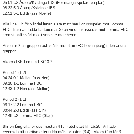
05:01 U2 Åstorp/Kvidinge IBS (För många spelare på plan)
08:32 5-0 Åstorp/Kvidinge IBS
12:51 5-1 Edith (ass Noellé)
Vila i ca 1 h för vår del innan sista matchen i gruppspelet mot Lomma
FBC. Bara att ladda batterierna. Skön vinst inkasseras mot Lomma FBC
som vi haft svårt mot i senaste matcherna.
Vi slutar 2:a i gruppen och ställs mot 3:an (FC Helsingborg) i den andra
gruppen.
Åkarps IBK-Lomma FBC 3-2
Period 1 (1-2)
04:24 0-1 Mollan (ass Nea)
09:18 1-1 Lomma FBC
12:43 1-2 Nea (ass Mollan)
Period 2 (1-1)
06:17 2-2 Lomma FBC
08:44 2-3 Edith (ass Siri)
12:48 U2 Lomma FBC (Slag)
Blir en lång vila för oss, nästan 4 h, matchstart kl. 16:20. Vi hade
revansch att utkräva efter udda målsförlusten (3-4) i Åkarp Cup för 3