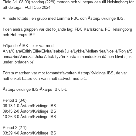
Tidig (kl. 08:00) söndag (22/9) morgon och vi begav oss till Helsingborg för
att deltaga i FCH Cup 2024.
Vi hade lottats i en grupp med Lomma FBC och Åstorp/Kvidinge IBS.
I den andra gruppen var det följande lag; FBC Karlskrona, FC Helsingborg
och Hofterups IBF.
Följande ÅIBK tjejer var med;
Alva/Clara/Edith/Ellie/Elvira/Isabel/Julle/Lykke/Mollan/Nea/Noellé/Ronja/S
anna/Siri/Vaneza. Julia A fick tyvärr kasta in handduken då hon blivit sjuk
under lördagen :-(
Första matchen var mot förhandsfavoriten Åstorp/Kvidinge IBS, de var
helt enkelt bättre och vann helt rättvist med 5-1.
Åstorp/Kvidinge IBS-Åkarps IBK 5-1
Period 1 (3-0)
06:13 1-0 Åstorp/Kvidinge IBS
09:45 2-0 Åstorp/Kvidinge IBS
10:26 3-0 Åstorp/Kvidinge IBS
Period 2 (2-1)
03:29 4-0 Åstorp/Kvidinge IBS