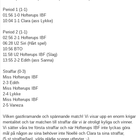
Period 1 (1-1)
01:56 1-0 Hofterups IBF
10:04 1-1 Clara (ass Lykke)
Period 2 (1-1)
02:56 2-1 Hofterups IBF
06:28 U2 Siri (Hårt spel)
10:56 BTO
11:58 U2 Hofterups IBF (Slag)
13:55 2-2 Edith (ass Sanna)
Straffar (0-3)
Miss Hofterups IBF
2-3 Edith
Miss Hofterups IBF
2-4 Lykke
Miss Hofterups IBF
2-5 Vaneza
Vilken gastkramande och spännande match! Vi visar upp en enorm krigar
mentalitet och tar matchen till straffar där vi är otroligt kyliga och vinner.
Vi sätter våra tre första straffar och när Hofterups IBF inte lyckas göra
mål på någon av sina behöver inte Noellé och Clara ta sina straffar,
(5 st straffar/lag), vilda glädje scener utbryter :-)