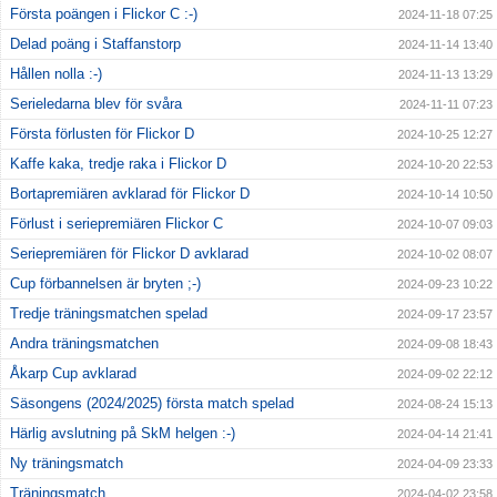
Första poängen i Flickor C :-)
2024-11-18 07:25
Delad poäng i Staffanstorp
2024-11-14 13:40
Hållen nolla :-)
2024-11-13 13:29
Serieledarna blev för svåra
2024-11-11 07:23
Första förlusten för Flickor D
2024-10-25 12:27
Kaffe kaka, tredje raka i Flickor D
2024-10-20 22:53
Bortapremiären avklarad för Flickor D
2024-10-14 10:50
Förlust i seriepremiären Flickor C
2024-10-07 09:03
Seriepremiären för Flickor D avklarad
2024-10-02 08:07
Cup förbannelsen är bryten ;-)
2024-09-23 10:22
Tredje träningsmatchen spelad
2024-09-17 23:57
Andra träningsmatchen
2024-09-08 18:43
Åkarp Cup avklarad
2024-09-02 22:12
Säsongens (2024/2025) första match spelad
2024-08-24 15:13
Härlig avslutning på SkM helgen :-)
2024-04-14 21:41
Ny träningsmatch
2024-04-09 23:33
Träningsmatch
2024-04-02 23:58