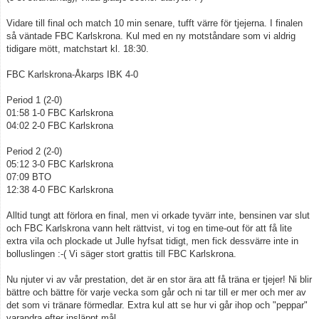
Vidare till final och match 10 min senare, tufft värre för tjejerna. I finalen
så väntade FBC Karlskrona. Kul med en ny motståndare som vi aldrig
tidigare mött, matchstart kl. 18:30.
FBC Karlskrona-Åkarps IBK 4-0
Period 1 (2-0)
01:58 1-0 FBC Karlskrona
04:02 2-0 FBC Karlskrona
Period 2 (2-0)
05:12 3-0 FBC Karlskrona
07:09 BTO
12:38 4-0 FBC Karlskrona
Alltid tungt att förlora en final, men vi orkade tyvärr inte, bensinen var slut
och FBC Karlskrona vann helt rättvist, vi tog en time-out för att få lite
extra vila och plockade ut Julle hyfsat tidigt, men fick dessvärre inte in
bolluslingen :-( Vi säger stort grattis till FBC Karlskrona.
Nu njuter vi av vår prestation, det är en stor ära att få träna er tjejer! Ni blir
bättre och bättre för varje vecka som går och ni tar till er mer och mer av
det som vi tränare förmedlar. Extra kul att se hur vi går ihop och "peppar"
varandra efter insläppt mål.