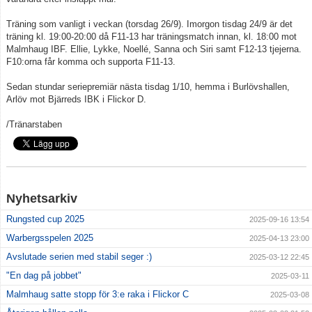
Träning som vanligt i veckan (torsdag 26/9). Imorgon tisdag 24/9 är det
träning kl. 19:00-20:00 då F11-13 har träningsmatch innan, kl. 18:00 mot
Malmhaug IBF. Ellie, Lykke, Noellé, Sanna och Siri samt F12-13 tjejerna.
F10:orna får komma och supporta F11-13.
Sedan stundar seriepremiär nästa tisdag 1/10, hemma i Burlövshallen,
Arlöv mot Bjärreds IBK i Flickor D.
/Tränarstaben
Nyhetsarkiv
Rungsted cup 2025
2025-09-16 13:54
Warbergsspelen 2025
2025-04-13 23:00
Avslutade serien med stabil seger :)
2025-03-12 22:45
"En dag på jobbet"
2025-03-11
Malmhaug satte stopp för 3:e raka i Flickor C
2025-03-08