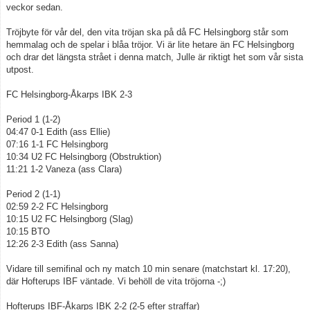
veckor sedan.
Tröjbyte för vår del, den vita tröjan ska på då FC Helsingborg står som
hemmalag och de spelar i blåa tröjor. Vi är lite hetare än FC Helsingborg
och drar det längsta strået i denna match, Julle är riktigt het som vår sista
utpost.
FC Helsingborg-Åkarps IBK 2-3
Period 1 (1-2)
04:47 0-1 Edith (ass Ellie)
07:16 1-1 FC Helsingborg
10:34 U2 FC Helsingborg (Obstruktion)
11:21 1-2 Vaneza (ass Clara)
Period 2 (1-1)
02:59 2-2 FC Helsingborg
10:15 U2 FC Helsingborg (Slag)
10:15 BTO
12:26 2-3 Edith (ass Sanna)
Vidare till semifinal och ny match 10 min senare (matchstart kl. 17:20),
där Hofterups IBF väntade. Vi behöll de vita tröjorna -;)
Hofterups IBF-Åkarps IBK 2-2 (2-5 efter straffar)