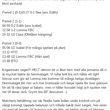
blivit avslutad.
Kontakt
Period 1 (0-1)10:27 0-1 Nea (ass Edith)
Åkarp Cup 2023
Period 2 (1-1)
04:59 0-2 Edith (ass Isabel)
Åkarp Cup 2024
12:58 1-2 Lomma FBC
14:32 U2 Clara (Otillåten trängning)
Period 3 (0-0)
05:06 U2 Isabel (För många spelare på plan)
13:11 HTO
13:48 U2 Lomma FBC (Hårt spel)
13:48 BTO
Krigarinsats seger!!! HELT rättvist att vi åker hem med alla pinnarna då vi
är mycket bättre än hemmalaget. Vi rullar boll bra och håller ett tight
försvar som gör att Lomma inte kommer till många farliga skottlägen.
Hemmalaget blir mer och mer frusterade och börjar spela lite över gränsen
för att få våra tjejer ur balans, men vi håller huvudet högt och sjunker inte
ner till deras nivå. Grymt bra BP dessutom :-)
Matchens behållning var när Noélle hade bollen under kontroll och på
nåogt konstigt tappade balansen och trillade bakåt över sargen, hon reste
sig med ett leende på läpparna och där blev ett härligt skratt på läktaren