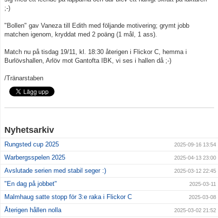
;-)
"Bollen" gav Vaneza till Edith med följande motivering; grymt jobb
matchen igenom, kryddat med 2 poäng (1 mål, 1 ass).
Match nu på tisdag 19/11, kl. 18:30 återigen i Flickor C, hemma i
Burlövshallen, Arlöv mot Gantofta IBK, vi ses i hallen då ;-)
/Tränarstaben
Nyhetsarkiv
Rungsted cup 2025
2025-09-16 13:54
Warbergsspelen 2025
2025-04-13 23:00
Avslutade serien med stabil seger :)
2025-03-12 22:45
"En dag på jobbet"
2025-03-11
Malmhaug satte stopp för 3:e raka i Flickor C
2025-03-08
Återigen hållen nolla
2025-03-02 21:52