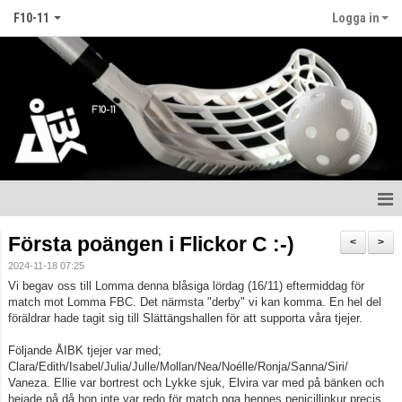
F10-11
Logga in
Hem
Första poängen i Flickor C :-)
<
>
2024-11-18 07:25
Nyheter
Vi begav oss till Lomma denna blåsiga lördag (16/11) eftermiddag för
match mot Lomma FBC. Det närmsta "derby" vi kan komma. En hel del
Kalender
föräldrar hade tagit sig till Slättängshallen för att supporta våra tjejer.
Matcher
Följande ÅIBK tjejer var med;
Clara/Edith/Isabel/Julia/Julle/Mollan/Nea/Noélle/Ronja/Sanna/Siri/
Vaneza. Ellie var bortrest och Lykke sjuk, Elvira var med på bänken och
Truppen
hejade på då hon inte var redo för match pga hennes penicillinkur precis