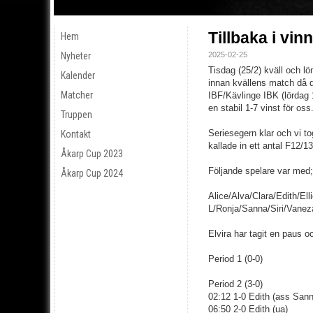
Tillbaka i vin
Hem
Nyheter
2025-02-25
Tisdag (25/2) kväll och lö
Kalender
innan kvällens match då 
Matcher
IBF/Kävlinge IBK (lördag 
en stabil 1-7 vinst för oss
Truppen
Seriesegern klar och vi tog
Kontakt
kallade in ett antal F12/13
Åkarp Cup 2023
Följande spelare var med;
Åkarp Cup 2024
Alice/Alva/Clara/Edith/Ell
L/Ronja/Sanna/Siri/Vane
Elvira har tagit en paus o
Period 1 (0-0)
Period 2 (3-0)
02:12 1-0 Edith (ass Sann
06:50 2-0 Edith (ua)