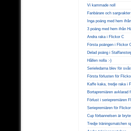
Vi kammade noll
Fanbärare och sargvakter
Inga poäng med hem ifrån
3 poäng med hem ifrån Hä
Andra raka i Flickor C
Första poängen i Flickor C
Delad poäng i Staffanstor
Hållen nolla :-)
Serieledarna blev för svår
Första förlusten för Flicko
Kaffe kaka, tredje raka i 
Bortapremiären avklarad f
Förlust i seriepremiären F
Seriepremiären för Flicko
Cup förbannelsen är bryten
Tredje träningsmatchen s