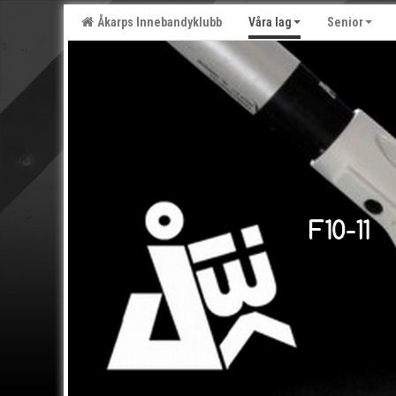
Åkarps Innebandyklubb
Våra lag
Senior