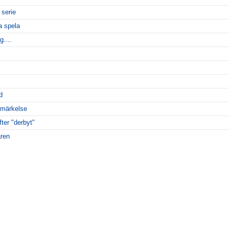
 serie
a spela
g....
d
emärkelse
fter "derbyt"
ren