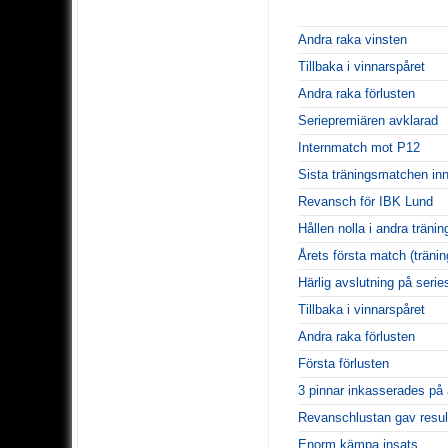
Andra raka vinsten
Tillbaka i vinnarspåret
Andra raka förlusten
Seriepremiären avklarad
Internmatch mot P12
Sista träningsmatchen in
Revansch för IBK Lund
Hållen nolla i andra trän
Årets första match (träni
Härlig avslutning på serie
Tillbaka i vinnarspåret
Andra raka förlusten
Första förlusten
3 pinnar inkasserades på 
Revanschlustan gav resul
Enorm kämpa insats