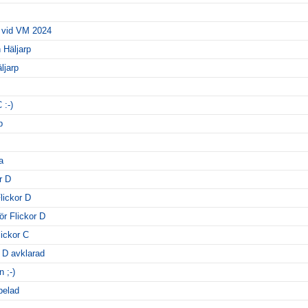
 vid VM 2024
 Häljarp
ljarp
 :-)
p
a
r D
Flickor D
ör Flickor D
lickor C
r D avklarad
 ;-)
pelad