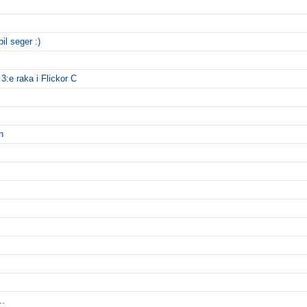
il seger :)
3:e raka i Flickor C
n
..