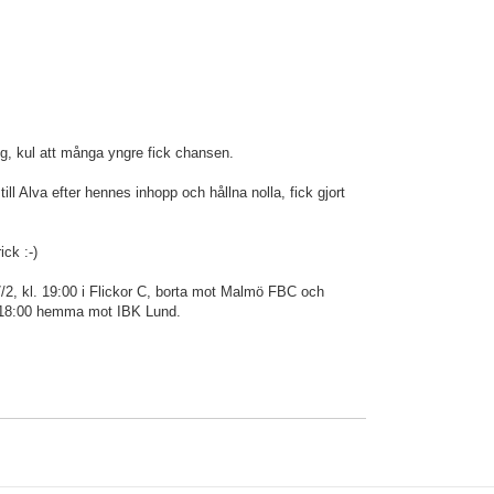
rog, kul att många yngre fick chansen.
ill Alva efter hennes inhopp och hållna nolla, fick gjort
ick :-)
2, kl. 19:00 i Flickor C, borta mot Malmö FBC och
. 18:00 hemma mot IBK Lund.