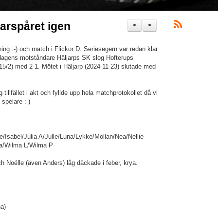
narspåret igen
<
>
ning :-) och match i Flickor D. Seriesegern var redan klar
dagens motståndare Häljarps SK slog Hofterups
15/2) med 2-1. Mötet i Häljarp (2024-11-23) slutade med
.
 tillfället i akt och fyllde upp hela matchprotokollet då vi
 spelare :-)
ie/Isabel/Julia A/Julle/Luna/Lykke/Mollan/Nea/Nellie
za/Wilma L/Wilma P
ch Noélle (även Anders) låg däckade i feber, krya.
a)