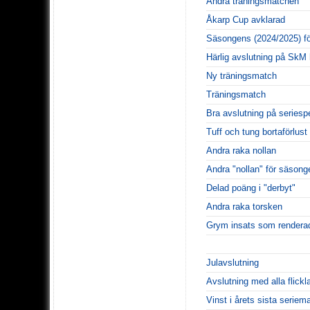
Andra träningsmatchen
Åkarp Cup avklarad
Säsongens (2024/2025) fö
Härlig avslutning på SkM 
Ny träningsmatch
Träningsmatch
Bra avslutning på seriesp
Tuff och tung bortaförlust
Andra raka nollan
Andra "nollan" för säsong
Delad poäng i "derbyt"
Andra raka torsken
Grym insats som renderad
Julavslutning
Avslutning med alla flick
Vinst i årets sista seriem