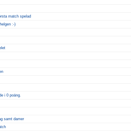
rsta match spelad
helgen :-)
elet
en
e i 0 poäng.
lag samt damer
atch