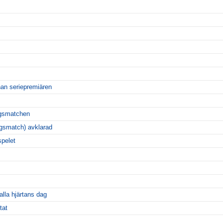
nan seriepremiären
ingsmatchen
ngsmatch) avklarad
spelet
alla hjärtans dag
tat