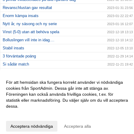
Revanschlustan gav resultat
2023-01-31 23:56
Enorm kämpa insats
2023-01-22 22:47
Nytt år, ny säsong och ny serie
2023-01-16 12:07
Vinst (5-0) utan att behöva spela
2022-12-18 13:13
Bolluslingen vill inte in idag....
2022-12-10 14:12
Stabil insats
2022-12-05 13:10
3 förväntade poäng
2022-11-29 14:14
Si sådär match
2022-11-21 19:42
Andra förlusten inkasserad
2022-11-13 22:48
Nollan spräckt i dubbel bemärkelse
2022-10-31 12:34
För att hemsidan ska fungera korrekt använder vi nödvändiga
cookies från SportAdmin. Dessa går inte att stänga av.
Nollan fortfarande intakt efter "derbyt"
2022-10-25 14:45
Föreningen kan också använda frivilliga cookies, t.ex. för
Hemmavinst i seriepremiären
2022-10-18 21:56
statistik eller marknadsföring. Du väljer själv om du vill acceptera
dessa.
Anpassa dina val
Cookie-inställningar
Gå till Webbversion
Acceptera nödvändiga
Acceptera alla