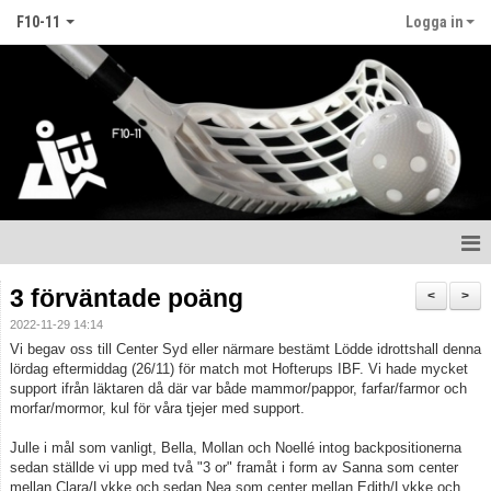
F10-11
Logga in
Hem
3 förväntade poäng
<
>
2022-11-29 14:14
Nyheter
Vi begav oss till Center Syd eller närmare bestämt Lödde idrottshall denna
lördag eftermiddag (26/11) för match mot Hofterups IBF. Vi hade mycket
Kalender
support ifrån läktaren då där var både mammor/pappor, farfar/farmor och
morfar/mormor, kul för våra tjejer med support.
Matcher
Julle i mål som vanligt, Bella, Mollan och Noellé intog backpositionerna
sedan ställde vi upp med två "3 or" framåt i form av Sanna som center
Truppen
mellan Clara/Lykke och sedan Nea som center mellan Edith/Lykke och