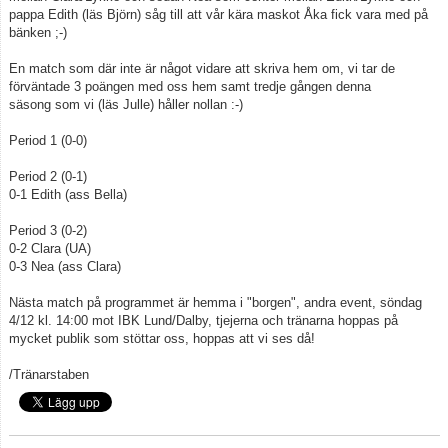
pappa Edith (läs Björn) såg till att vår kära maskot Åka fick vara med på
Kontakt
bänken ;-)
Åkarp Cup 2023
En match som där inte är något vidare att skriva hem om, vi tar de
förväntade 3 poängen med oss hem samt tredje gången denna
säsong som vi (läs Julle) håller nollan :-)
Åkarp Cup 2024
Period 1 (0-0)
Period 2 (0-1)
0-1 Edith (ass Bella)
Period 3 (0-2)
0-2 Clara (UA)
0-3 Nea (ass Clara)
Nästa match på programmet är hemma i "borgen", andra event, söndag
4/12 kl. 14:00 mot IBK Lund/Dalby, tjejerna och tränarna hoppas på
mycket publik som stöttar oss, hoppas att vi ses då!
/Tränarstaben