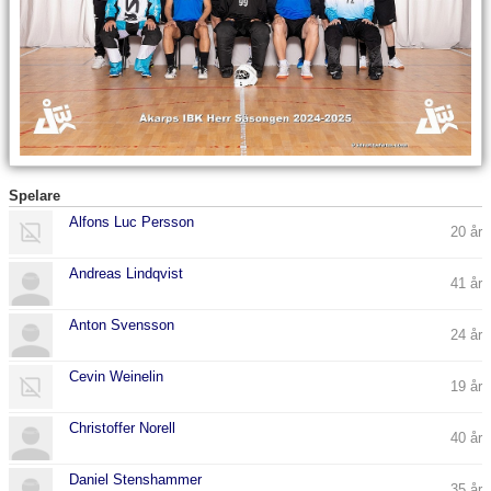
Bildgalleri
Dokument
Kontakt
Spelare
Alfons Luc Persson
20 år
Andreas Lindqvist
41 år
Anton Svensson
24 år
Cevin Weinelin
19 år
Christoffer Norell
40 år
Daniel Stenshammer
35 år