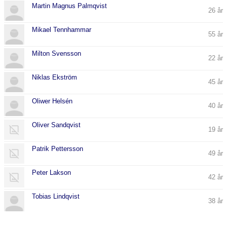
Martin Magnus Palmqvist
26 år
Mikael Tennhammar
55 år
Milton Svensson
22 år
Niklas Ekström
45 år
Oliwer Helsén
40 år
Oliver Sandqvist
19 år
Patrik Pettersson
49 år
Peter Lakson
42 år
Tobias Lindqvist
38 år