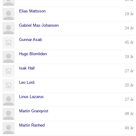
Elias Mattsson
19 år
Gabriel Max-Johansen
24 år
Gunnar Asab
45 år
Hugo Blomliden
19 år
Isak Hall
27 år
Leo Lord
20 år
Linus Lazarus
27 år
Martin Granqvist
48 år
Martin Ranhed
49 år