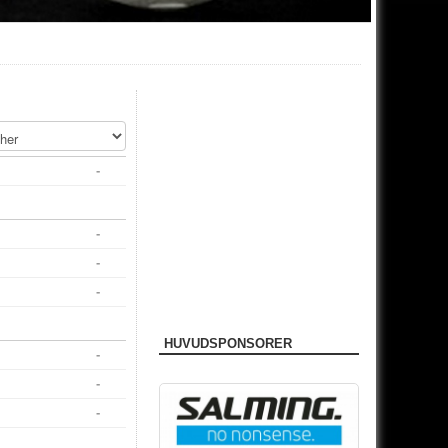
-
-
-
-
HUVUDSPONSORER
-
-
-