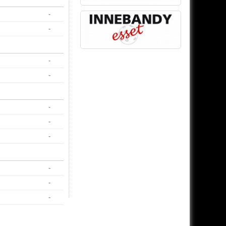
-
-
-
-
-
-
-
-
-
-