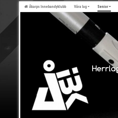
Åkarps Innebandyklubb
Våra lag
Senior